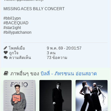
MISSING ACES BILLY CONCERT
#bbil1ypn
#BACEQUAD
#star1ight
#billypatchanon
โพสต์เมื่อ
9 พ.ค. 69 - 20:01:57
ถูกใจ
3 คน
ความคิดเห็น
73 ข้อความ
ภาพอื่นๆ ของ
บิลลี่ - ภัทรชนน อ่อนสอาด