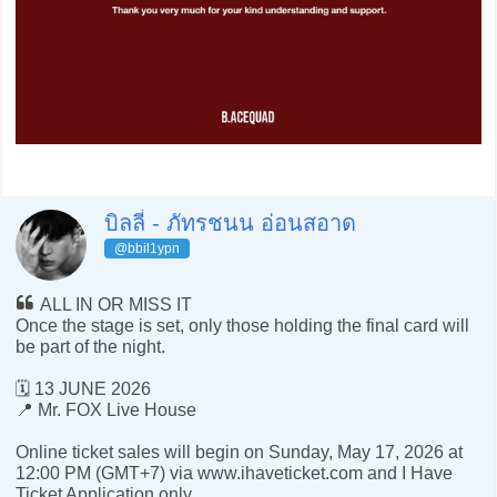
บิลลี่ - ภัทรชนน อ่อนสอาด
@bbil1ypn
ALL IN OR MISS IT
Once the stage is set, only those holding the final card will
be part of the night.
🗓️ 13 JUNE 2026
📍 Mr. FOX Live House
Online ticket sales will begin on Sunday, May 17, 2026 at
12:00 PM (GMT+7) via www.ihaveticket.com and I Have
Ticket Application only.