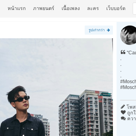
หน้าแรก
ภาพยนตร์
เนื้อเพลง
ละคร
เว็บบอร์ด
รูปเก่ากว่า
“Cau
.
.
.
.
#Mosch
#Mosc
โพสต
ถูกใ
ควา