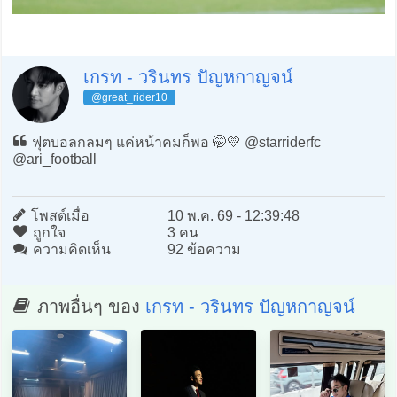
เกรท - วรินทร ปัญหกาญจน์
@great_rider10
ฟุตบอลกลมๆ แค่หน้าคมก็พอ 🤭💛 @starriderfc
@ari_football
โพสต์เมื่อ
10 พ.ค. 69 - 12:39:48
ถูกใจ
3 คน
ความคิดเห็น
92 ข้อความ
ภาพอื่นๆ ของ
เกรท - วรินทร ปัญหกาญจน์