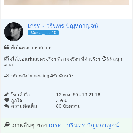
เกรท - วรินทร ปัญหกาญจน์
@great_rider10
พี่เป็นคนง่ายๆสบายๆ
ดีใจได้เจอแฟนละครจริงๆ ที่ตามจริงๆ ที่ด่าจริงๆ 🤭😂 สนุก
มาก !
#รักหักหลังfinmeeting #รักหักหลัง
โพสต์เมื่อ
12 พ.ค. 69 - 19:21:16
ถูกใจ
3 คน
ความคิดเห็น
80 ข้อความ
ภาพอื่นๆ ของ
เกรท - วรินทร ปัญหกาญจน์