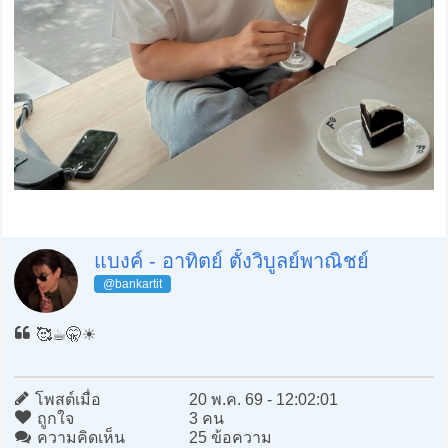
แบงค์ - อาทิตย์ ตั้งวิบูลย์พาณิชย์
@bankartit
🥰☕️🤫☀️
โพสต์เมื่อ
20 พ.ค. 69 - 12:02:01
ถูกใจ
3 คน
ความคิดเห็น
25 ข้อความ