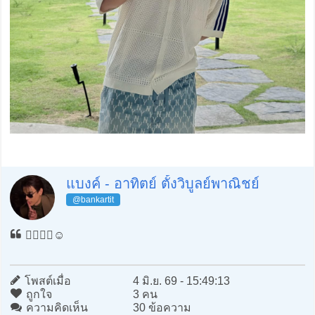
แบงค์ - อาทิตย์ ตั้งวิบูลย์พาณิชย์
@bankartit
😵‍💫🤭🙂☺️
โพสต์เมื่อ
4 มิ.ย. 69 - 15:49:13
ถูกใจ
3 คน
ความคิดเห็น
30 ข้อความ