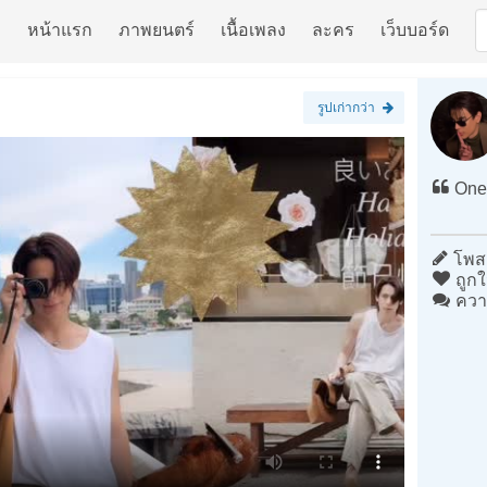
หน้าแรก
ภาพยนตร์
เนื้อเพลง
ละคร
เว็บบอร์ด
รูปเก่ากว่า
One 
โพสต
ถูกใ
ควา