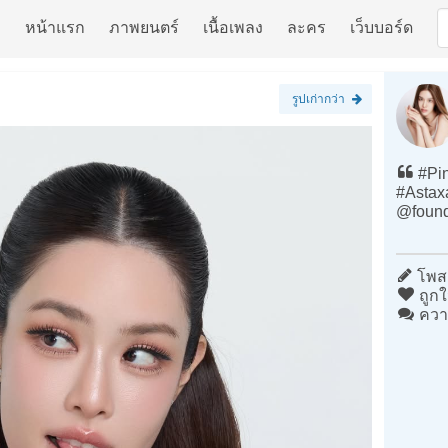
หน้าแรก
ภาพยนตร์
เนื้อเพลง
ละคร
เว็บบอร์ด
รูปเก่ากว่า
#Pin
#Astaxa
@founde
โพสต
ถูกใ
ควา