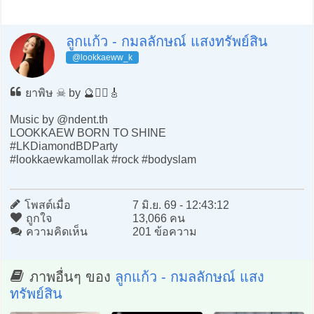
ลูกแก้ว - กมลลักษณ์ แสงทรัพย์สิน
@lookkaeww_k
ยาพิษ ☠️ by 🔮❤️‍🔥🎸
Music by @ndent.th
LOOKKAEW BORN TO SHINE
#LKDiamondBDParty
#lookkaewkamollak #rock #bodyslam
โพสต์เมื่อ
7 มิ.ย. 69 - 12:43:12
ถูกใจ
13,066 คน
ความคิดเห็น
201 ข้อความ
ภาพอื่นๆ ของ
ลูกแก้ว - กมลลักษณ์ แสง
ทรัพย์สิน