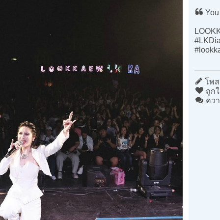
You 
LOOKK
#LKDi
#lookk
โพสต
ถูกใ
ควา