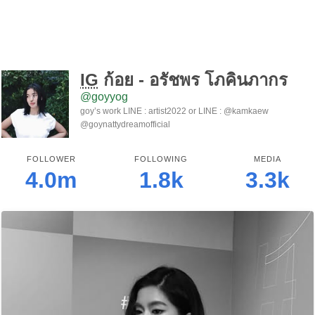
IG
ก้อย - อรัชพร โภคินภากร
@goyyog
goy’s work LINE : artist2022 or LINE : @kamkaew
@goynattydreamofficial
FOLLOWER
FOLLOWING
MEDIA
4.0m
1.8k
3.3k