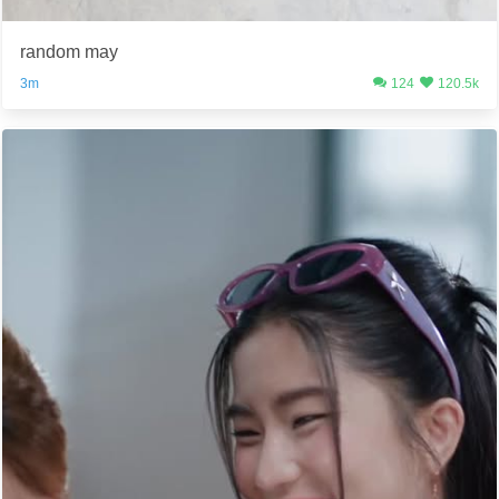
random may
3m
124
120.5k