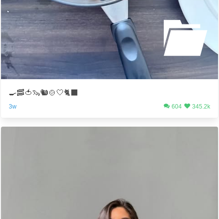
🍳🥓🍅🦦🐿🍲🤍🐈‍⬛
3w
604
345.2k