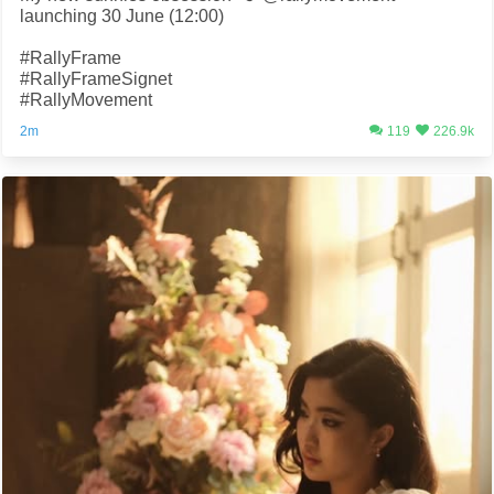
launching 30 June (12:00)
#RallyFrame
#RallyFrameSignet
#RallyMovement
2m
119
226.9k