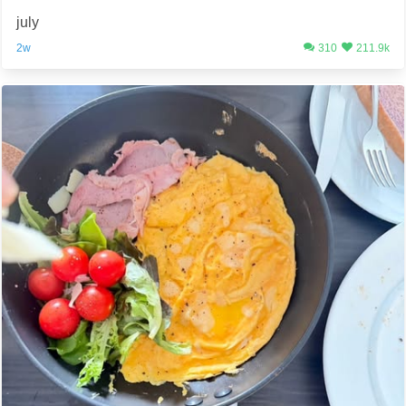
july
2w
310
211.9k