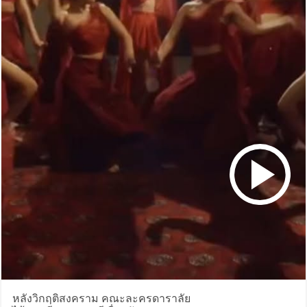
หลังวิกฤติสงคราม คณะละครดาราลัย