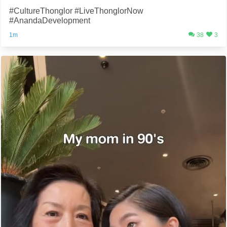
#CultureThonglor #LiveThonglorNow
#AnandaDevelopment
1m
38
3