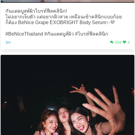
กันแดดบูสต์ผิวไบรท์ฟีลคลินิก!
ไม่อยากเจ็บตัว แต่อยากผิวสวย เหมือนเข้าคลินิกแบบก้อย
ก็ต้อง BeNice Grape EXOBRIGHT Body Serum✨💜
#BeNiceThailand #กันแดดบูส์ผิว #ไบรท์ฟีลคลินิก
3m
334
3