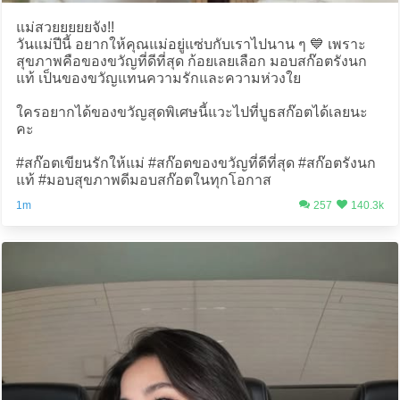
แม่สวยยยยยจัง!!
วันแม่ปีนี้ อยากให้คุณแม่อยู่แซ่บกับเราไปนาน ๆ 💙 เพราะ
สุขภาพคือของขวัญที่ดีที่สุด ก้อยเลยเลือก มอบสก๊อตรังนก
แท้ เป็นของขวัญแทนความรักและความห่วงใย
ใครอยากได้ของขวัญสุดพิเศษนี้แวะไปที่บูธสก๊อตได้เลยนะ
คะ
#สก๊อตเขียนรักให้แม่ #สก๊อตของขวัญที่ดีที่สุด #สก๊อตรังนก
แท้ #มอบสุขภาพดีมอบสก๊อตในทุกโอกาส
1m
257
140.3k