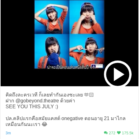
คิดถึงละครเวที ก็เลยทำกันเองซะเลย 🫶🏻
ฝาก @gobeyond.theatre ด้วยค่า
SEE YOU THIS JULY :)
ปล.คลิปแรกคือสมัยแคสต์ onegative ตอนอายุ 21 มาไกล
เหมือนกันนะเรา 😂
3m
272
175.5k