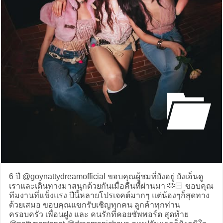
6 ปี @goynattydreamofficial ขอบคุณผู้ชมที่ยังอยู่ ยังเอ็นดู
เราและเดินทางมาสนุกด้วยกันเมื่อคืนที่ผ่านมา 🫶🏻 ขอบคุณ
ทีมงานที่แข็งแรง ปีนี้หลายโปรเจคต์มากๆ แต่น้องๆก็สุดทาง
ด้วยเสมอ ขอบคุณแขกรับเชิญทุกคน ลูกค้าทุกท่าน
ครอบครัว เพื่อนฝูง และ คนรักที่คอยซัพพอร์ต สุดท้าย