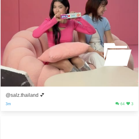
@salz.thailand 💕
3m
64
3