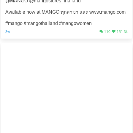
@MANGO @mangostores_thailand
Available now at MANGO ทุกสาขา และ www.mango.com
#mango #mangothailand #mangowomen
3w
110
151.3k