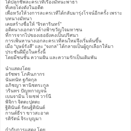
ได้ปลุกชีพละครเวทีเรื่องมัทนะพาธา
ที่เคยโด่งดังในอดีต
เพื่อหวังให้วงการละครเวทีได้กลับมารุ่งโรจน์อีกครั้ง เพราะ
บทนางมัทนา
เคยสร้างชื่อให้ “จิรดารินทร์”
อดีตนางเอกดาวค้างฟ้าขวัญใจมหาชน
ที่การจากไปของเธอยังคงเป็นปริศนา
การเฟ้นหานางเอกละครเวทีคนใหม่จึงเริ่มต้นขึ้น
เมื่อ “บุษย์รังสี” และ “จงกล” ได้กลายเป็นผู้ถูกเลือกให้มา
ประชันฝีมือในครั้งนี้
โดยมีชนชั้น ความฝัน และความรักเป็นเดิมพัน
นำแสดงโดย
อรัชพร โภคินภากร
นันทนัท ฐกัดกุล
อภิชญา พานิชตระกูล
วรินทร ปัญหกาญจน์
เบนจามิน โจเซฟ วาร์นี
พิจิกา จิตตะปุตตะ
ฐิตินันต์ รัตนฐิตินันต์
กานต์ธีรา ขาวสะอาด
รติรัตน์ จิระบุญมา
กำกับการแสดง โดย