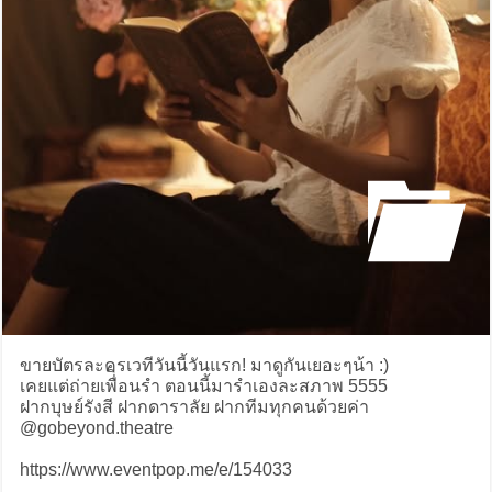
ขายบัตรละครเวทีวันนี้วันแรก! มาดูกันเยอะๆน้า :)
เคยแต่ถ่ายเพื่ิอนรำ ตอนนี้มารำเองละสภาพ 5555
ฝากบุษย์รังสี ฝากดาราลัย ฝากทีมทุกคนด้วยค่า
@gobeyond.theatre
https://www.eventpop.me/e/154033