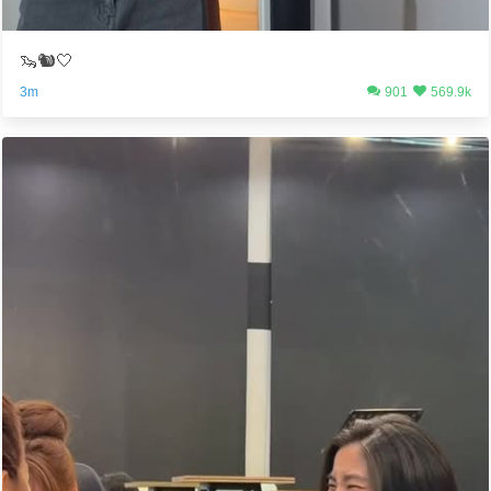
🦦🐿🤍
3m
901
569.9k