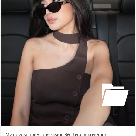
My new sunnies obsession 👓 @rallymovement