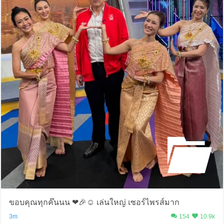
ขอบคุณทุกค๊นนน ❤️🎉☺️ เล่นใหญ่ เซอร์ไพรส์มาก
3m
154
10.9k