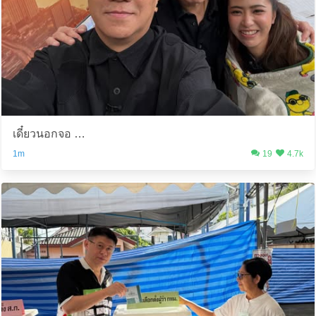
เดี๋ยวนอกจอ …
1m
19
4.7k