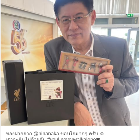
ของฝากจาก @ninanaka ขอบใจมากๆ ครับ ☺️
เราจะลุ้นไปด้วยกัน #youllneverwalkalone❤️