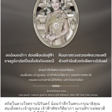
สถิตในดวงใจตราบนิรันดร์ น้อมรำลึกในพระกรุณาธิคุณ
สมเด็จพระเจ้าลูกเธอ เจ้าฟ้าพัชรกิติยาภา นเรนทิราเทพยวดี