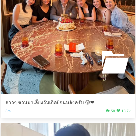
สาวๆ ชวนมาเลี้ยงวันเกิดย้อนหลังครับ 😘❤️
3m
58
13.7k