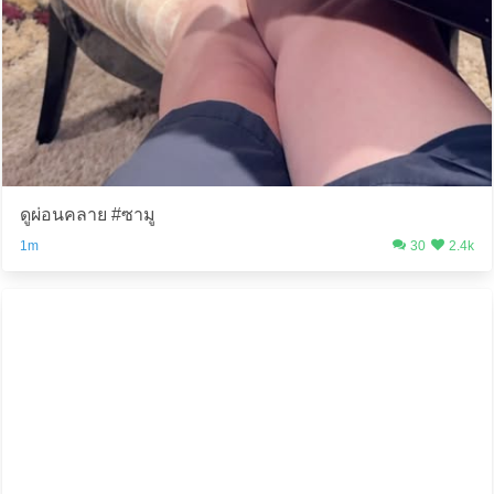
ดูผ่อนคลาย #ซามู
1m
30
2.4k