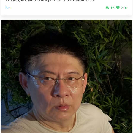
3m
16
2.0k