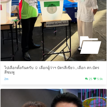
ไปเลือกตั้งกันครับ ☺️ เลือกผู้ว่าฯ บัตรสีเขียว , เลือก สก.บัตร
สีชมพู
2m
25
5.9k