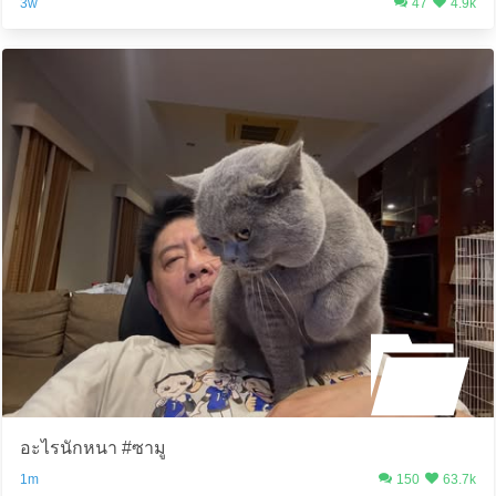
3w
47
4.9k
อะไรนักหนา #ซามู
1m
150
63.7k