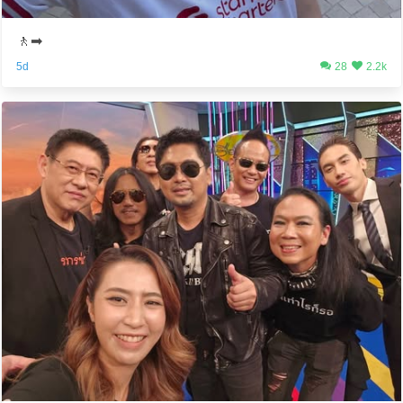
🚶‍➡️
5d
28
2.2k