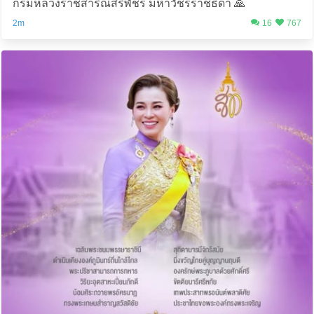
กรมหลวงราชสาริณีสิริพัชร มหาวัชรราชธิดา 🙏
2m
16
767