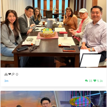
🙏❤️🎉☺️
3m
33
5.1k