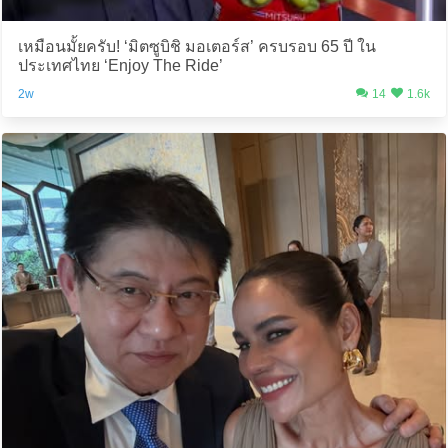
เหมือนมั้ยครับ! ‘มิตซูบิชิ มอเตอร์ส’ ครบรอบ 65 ปี ใน
ประเทศไทย ‘Enjoy The Ride’
2w
14
1.6k