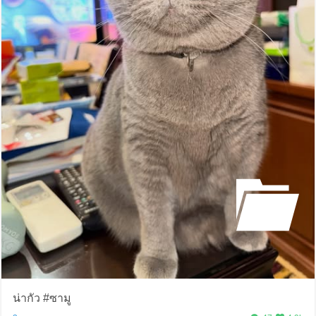
น่ากัว #ซามู