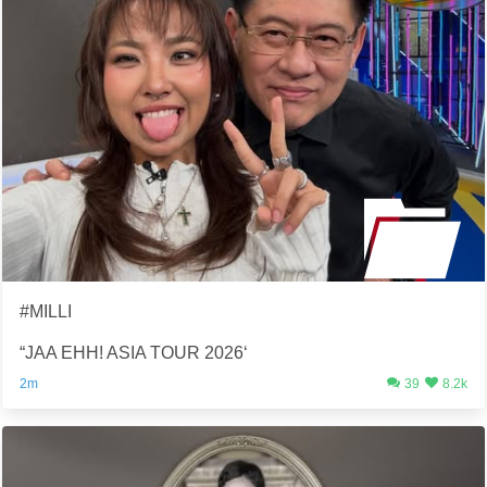
#MILLI
“JAA EHH! ASIA TOUR 2026‘
2m
39
8.2k