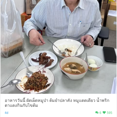
อาหารวันนี้ ผัดเผ็ดหมูป่า ต้มยำปลาคัง หมูแดดเดียว น้ำพริก
ตาแดงกินกับไขต้ม
4d
6
595