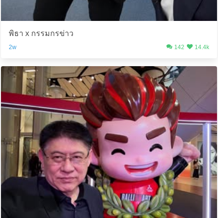
พิธา x กรรมกรข่าว
2w
142
14.4k