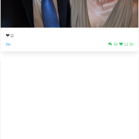
❤️☺️
3w
38
12.5k