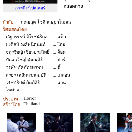
ตลอดกาล
ภาพนิ่ง/โปสเตอร์
กำกับ
ภณธฤต โชติกฤษฎาโสภณ
โดย
นำแสดงโดย
ณัฐวรรธน์ จิโรชน์ธิกุล
... แท็ก
ยงศิลป์ วงศ์พนิตนนท์
... โอม
จตุรวิชญ์ เชี่ยวประสิทธิ์
... จ็อด
ปัณณวิชญ์ พัฒนศิริ
... ปาร์
วรพัช ภัคภัทรพรพบ
... ตี้
สรธร เฉลิมลาภสมบัติ
... เมล่อน
วรัชต์ธิปต์ กิตติสิริ
... แว่น
ไพศาล
Horror
ประเภท
Thailand
สร้างโดย