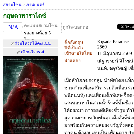
สยามโซน
>
ภาพยนตร์
กฤษดาพาราไดซ์
คะแนนสยามโซน
N/A
ถูกใจ/บอกต่อ
รออย่างน้อย 5
โหวต
Kijsada Paradise
ชื่ออังกฤษ
ร่วมโหวตให้คะแนน
2569
ปีที่เปิดตัว
เขียนวิจารณ์
เข้าฉายในไทย
11 มิถุนายน 2569
นำแสดง
ณัฐวรรธน์ จิโรชน์ธ
นนท์, จตุรวิชญ์ เชี
เมื่อหัวโจกของกลุ่ม นำทัพโดย แท็ก
ชวนก๊วนเพื่อนสนิท รวมถึงเพื่อนร่วม
พนิตนนท์) และเพื่อนเด็กพิเศษ จ็อด (
เล่นซ่อนหาในสวนน้ำร้างที่ขึ้นชื่อว
ได้ออกมา การลองดีเพียงชั่ววูบ ท
สู่ความเขย่าขวัญขั้นสุดเมื่อสิ่งที่
มาพร้อมกับความสยองขวัญทั้งหลอ
ทุกคน ต้องอยู่เล่นเป็น เพื่อนตาย ก