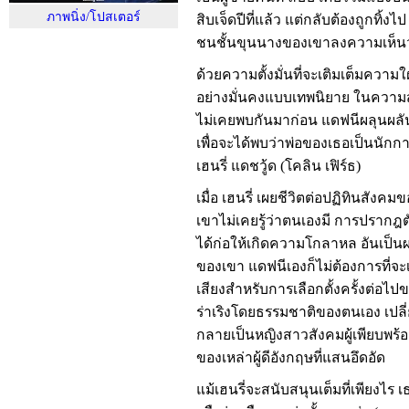
ภาพนิ่ง/โปสเตอร์
สิบเจ็ดปีที่แล้ว แต่กลับต้องถูกทิ้งไ
ชนชั้นขุนนางของเขาลงความเห็นว
ด้วยความตั้งมั่นที่จะเติมเต็มควา
อย่างมั่นคงแบบเทพนิยาย ในความสัม
ไม่เคยพบกันมาก่อน แดฟนีผลุนผลั
เพื่อจะได้พบว่าพ่อของเธอเป็นนักการเ
เฮนรี่ แดชวู้ด (โคลิน เฟิร์ธ)
เมื่อ เฮนรี่ เผยชีวิตต่อปฏิทินสังคมข
เขาไม่เคยรู้ว่าตนเองมี การปรากฎ
ได้ก่อให้เกิดความโกลาหล อันเป็
ของเขา แดฟนีเองก็ไม่ต้องการที่จ
เสียงสำหรับการเลือกตั้งครั้งต่อไป
ร่าเริงโดยธรรมชาติของตนเอง เปลี
กลายเป็นหญิงสาวสังคมผู้เพียบพร้
ของเหล่าผู้ดีอังกฤษที่แสนอึดอัด
แม้เฮนรี่จะสนับสนุนเต็มที่เพียงไร 