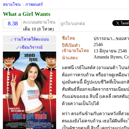
สยามโซน
>
ภาพยนตร์
What a Girl Wants
คะแนนสยามโซน
8.38
ถูกใจ/บอกต่อ
เต็ม 10 (8 โหวต)
ชื่อไทย
ปรารถนา...ของสา
ร่วมโหวตให้คะแนน
2546
ปีที่เปิดตัว
เขียนวิจารณ์
เข้าฉายในไทย
13 มิถุนายน 2546
Amanda Bynes, Coli
นำแสดง
แดฟนี เรย์โนลด์ส (อาแมนด้า ไบนส์) 
ต้องการครบถ้วน หรืออาจดูเหมือนว่
มุ่งมั่นคนนี้ มีรูปแบบชีวิตที่เป็น
สัมพันธ์ที่ออกจะผิดจากธรรมเนียมป
กับแม่ของเธอ ลิบบี้ (เคลลี่ เพรสตั
ด้วยความเป็นไปได้
ทว่า ตรงกันข้ามกับความหวังที่สวย
ตนเองยังไม่ครบถ้วน เธอใฝ่ฝันที่จะได้
เป็นผู้ชายคนที่ ลิบบี้ เคยร่วมแบ่งป