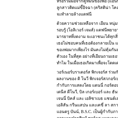
หรือร่วมมือจากคู่หมั้นของพ่อ (แอ
ลูกสาวติดแม่ขี้อิจฉา (คริสติน่า โคล)
จะทำลายล้างแดฟนี
ด้วยความช่วยเหลือจาก เอียน หนุ่มน
รอบรู้ (โอลิเวอร์ เจมส์) แดฟนีพยา
มารยาทที่งดงาม จะเอาชนะได้ทุกสิ่
เธอไม่ชอบคนที่เธอต้องกลายเป็น แ
ของพ่อมากเพียงไร มันคงไม่คุ้มกัน
ตัวเอง ในที่สุด อย่างที่เอียนถามเ
ทำไม ในเมื่อเธอเกิดมาเพื่อจะโดดเด
วอร์เนอร์บราเดอร์ส พิกเจอร์ส ร่วมก
ผลงานของ ดิ โนวี พิกเจอร์ส/เกอร์เบ
กำกับการแสดงโดย แดนนี่ กอร์ดอน 
เดนีส ดีโนวี, บิล เกอร์เบอร์ และ ฮ
เจนนี่ บิคส์ และ เอลิซาเบธ แชนด์เลอ
เอลิสัน กรีนแสปน และเคซี่ ลา สกา
แอนดรู บันน์, B.S.C. เป็นผู้กำกับภา