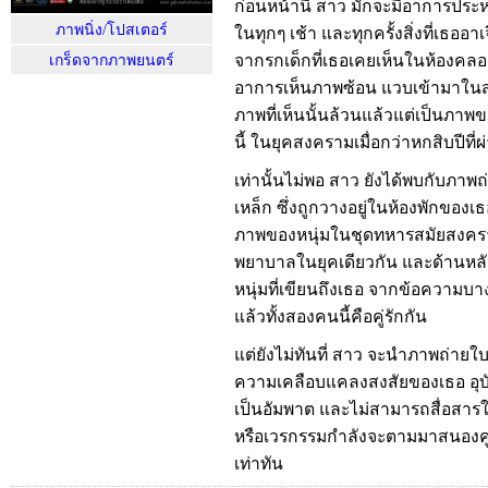
ก่อนหน้านี้ สาว มักจะมีอาการประหล
ภาพนิ่ง/โปสเตอร์
ในทุกๆ เช้า และทุกครั้งสิ่งที่เธออ
จากรกเด็กที่เธอเคยเห็นในห้องคลอด
เกร็ดจากภาพยนตร์
อาการเห็นภาพซ้อน แวบเข้ามาในสมอ
ภาพที่เห็นนั้นล้วนแล้วแต่เป็นภา
นี้ ในยุคสงครามเมื่อกว่าหกสิบปีที่
เท่านั้นไม่พอ สาว ยังได้พบกับภาพถ
เหล็ก ซึ่งถูกวางอยู่ในห้องพักของ
ภาพของหนุ่มในชุดทหารสมัยสงครา
พยาบาลในยุคเดียวกัน และด้านหล
หนุ่มที่เขียนถึงเธอ จากข้อความบาง
แล้วทั้งสองคนนี้คือคู่รักกัน
แต่ยังไม่ทันที่ สาว จะนำภาพถ่ายใบน
ความเคลือบแคลงสงสัยของเธอ อุบัต
เป็นอัมพาต และไม่สามารถสื่อสาร
หรือเวรกรรมกำลังจะตามมาสนองคู่รักเ
เท่าทัน