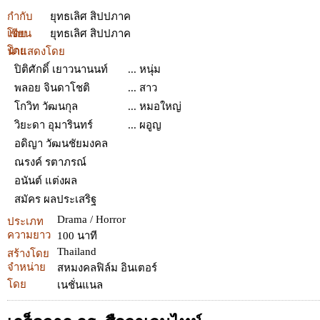
กำกับ
ยุทธเลิศ สิปปภาค
โดย
เขียน
ยุทธเลิศ สิปปภาค
โดย
นำแสดงโดย
ปิติศักดิ์ เยาวนานนท์
... หนุ่ม
พลอย จินดาโชติ
... สาว
โกวิท วัฒนกุล
... หมอใหญ่
วิยะดา อุมารินทร์
... ผอูญ
อดิญา วัฒนชัยมงคล
ณรงค์ รตาภรณ์
อนันต์ แต่งผล
สมัคร ผลประเสริฐ
Drama / Horror
ประเภท
ความยาว
100 นาที
Thailand
สร้างโดย
จำหน่าย
สหมงคลฟิล์ม อินเตอร์
โดย
เนชั่นแนล