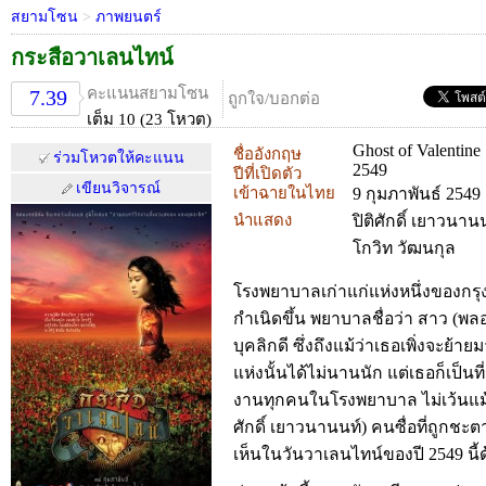
สยามโซน
>
ภาพยนตร์
กระสือวาเลนไทน์
คะแนนสยามโซน
7.39
ถูกใจ/บอกต่อ
เต็ม 10 (23 โหวต)
Ghost of Valentine
ชื่ออังกฤษ
ร่วมโหวตให้คะแนน
2549
ปีที่เปิดตัว
เขียนวิจารณ์
เข้าฉายในไทย
9 กุมภาพันธ์ 2549
นำแสดง
ปิติศักดิ์ เยาวนา
โกวิท วัฒนกุล
โรงพยาบาลเก่าแก่แห่งหนึ่งของกรุง
กำเนิดขึ้น พยาบาลชื่อว่า สาว (พล
บุคลิกดี ซึ่งถึงแม้ว่าเธอเพิ่งจะย
แห่งนั้นได้ไม่นานนัก แต่เธอก็เป็นท
งานทุกคนในโรงพยาบาล ไม่เว้นแม้แต
ศักดิ์ เยาวนานนท์) คนซื่อที่ถูกช
เห็นในวันวาเลนไทน์ของปี 2549 นี้