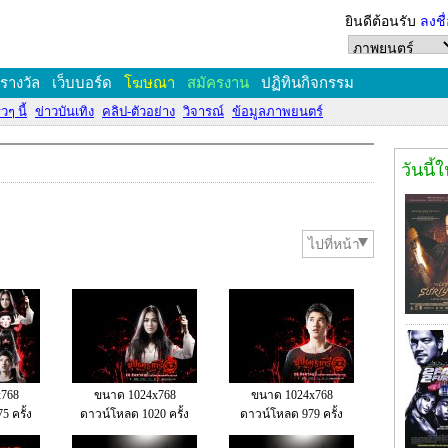
ยินดีต้อนรับ
ลงชื
งรางวัล
เว็บบอร์ด
โฆษณา
สมัครงาน
ปฏิทินกิจกรรม
วๆ นี้
ข่าวบันเทิง
คลิป-ตัวอย่าง
วิจารณ์
ข้อมูลภาพยนตร์
วันนี้
ไปที่หน้า
768
ขนาด 1024x768
ขนาด 1024x768
 ครั้ง
ดาวน์โหลด 1020 ครั้ง
ดาวน์โหลด 979 ครั้ง