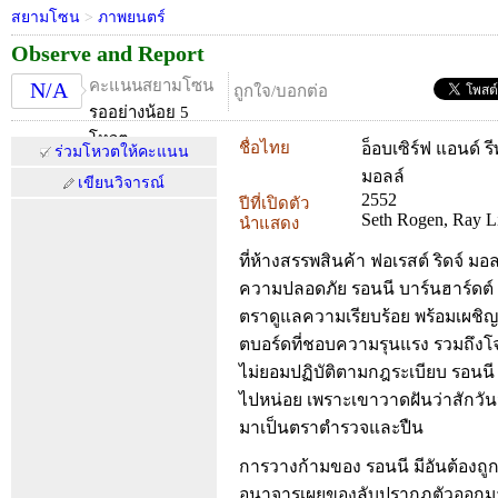
สยามโซน
>
ภาพยนตร์
Observe and Report
คะแนนสยามโซน
N/A
ถูกใจ/บอกต่อ
รออย่างน้อย 5
โหวต
ชื่อไทย
อ็อบเซิร์ฟ แอนด์ ร
ร่วมโหวตให้คะแนน
มอลล์
เขียนวิจารณ์
2552
ปีที่เปิดตัว
Seth Rogen, Ray Li
นำแสดง
ที่ห้างสรรพสินค้า ฟอเรสต์ ริดจ์ มอล
ความปลอดภัย รอนนี บาร์นฮาร์ดต์ 
ตราดูแลความเรียบร้อย พร้อมเผชิญ
ตบอร์ดที่ชอบความรุนแรง รวมถึงโจ
ไม่ยอมปฏิบัติตามกฎระเบียบ รอนนี 
ไปหน่อย เพราะเขาวาดฝันว่าสักวั
มาเป็นตราตำรวจและปืน
การวางก้ามของ รอนนี มีอันต้องถ
อนาจารเผยของลับปรากฏตัวออกมาป