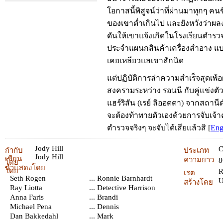
โอกาสนี้พิสูจน์ว่าที่ผ่านมาทุกๆ 
ของเขาต่ำเกินไป และยังหวังว่าผ
ดันให้เขาแจ้งเกิดในโรงเรียนตำรว
ประจำแผนกสินค้าเครื่องสำอาง แบร
เคยเหลียวแลเขาสักนิด
แต่ปฏิบัติการล่าความสำเร็จสุดเพ้
สงครามระหว่าง รอนนี กับคู่แข่งตัวเป
แฮร์ริสัน (เรย์ ลิออตตา) จากสถานี
จะต้องท้าทายตัวเองด้วยการจับเจ้า
ตำรวจจริงๆ จะจับได้เสียแล้วสิ
[
Eng
Jody Hill
C
กำกับ
ประเภท
Jody Hill
เขียน
ความยาว
8
โดย
นำแสดงโดย
โดย
เรต
Seth Rogen
... Ronnie Barnhardt
สร้างโดย
Ray Liotta
... Detective Harrison
Anna Faris
... Brandi
Michael Pena
... Dennis
Dan Bakkedahl
... Mark