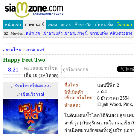
หน้าแรก
ภาพยนตร์
เพลง
ละคร
ชิงรางวัล
เว็บบอร์ด
โฆษณา
SZ! Movies :
หน้าแรก
เข้าฉายแล้ว เข้าฉายเร็วๆ นี้
ข่าวบันเทิง
คลิป-ตัวอย่าง
สยามโซน
>
ภาพยนตร์
Happy Feet Two
คะแนนสยามโซน
8.21
ถูกใจ/บอกต่อ
เต็ม 10 (19 โหวต)
ชื่อไทย
แฮปปี้ฟีต 2
ร่วมโหวตให้คะแนน
2554
ปีที่เปิดตัว
เขียนวิจารณ์
เข้าฉายในไทย
8 ธันวาคม 2554
Elijah Wood, Pink,
นำแสดง
ในดินแดนขั้วโลกใต้อันสงบสุข เพนก
จาห์ วูด) กับคู่รักหวานใจ กลอเรีย (พิ
กำเนิดพยานรักของทั้งคู่ เอริก (เอว