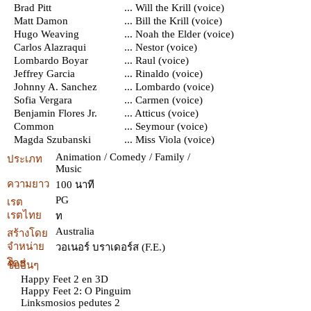
Brad Pitt
... Will the Krill (voice)
Matt Damon
... Bill the Krill (voice)
Hugo Weaving
... Noah the Elder (voice)
Carlos Alazraqui
... Nestor (voice)
Lombardo Boyar
... Raul (voice)
Jeffrey Garcia
... Rinaldo (voice)
Johnny A. Sanchez
... Lombardo (voice)
Sofia Vergara
... Carmen (voice)
Benjamin Flores Jr.
... Atticus (voice)
Common
... Seymour (voice)
Magda Szubanski
... Miss Viola (voice)
Animation / Comedy / Family /
ประเภท
Music
ความยาว
100 นาที
PG
เรต
เรตไทย
ท
Australia
สร้างโดย
จำหน่าย
วอเนอร์ บราเดอร์ส (F.E.)
โดย
ชื่ออื่นๆ
Happy Feet 2 en 3D
Happy Feet 2: O Pinguim
Linksmosios pedutes 2