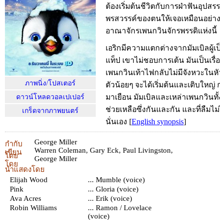
ต้องเริ่มต้นชีวิตกับการฝ่าฟันอุปสรร
พรสวรรค์ของตนให้เจอเหมือนอย่างเ
อาณาจักรเพนกวินจักรพรรดิแห่งนี้
เอริกมีความแตกต่างจากมัมเบิลผู้เป็
แท็ป เขาไม่ชอบการเต้น มันเป็นเรื
เพนกวินเท้าไฟกลับไม่มีจังหวะในหั
ภาพนิ่ง/โปสเตอร์
ตัวน้อยๆ จะได้เริ่มต้นและเติบใหญ่
มาเยือน มัมเบิลและเหล่าเพนกวินทั
ดาวน์โหลดวอลเปเปอร์
ช่วยเหลือซึ่งกันและกัน และที่ลืมไม
เกร็ดจากภาพยนตร์
นั่นเอง
[
English synopsis
]
George Miller
กำกับ
Warren Coleman
,
Gary Eck
,
Paul Livingston
,
เขียน
โดย
George Miller
โดย
นำแสดงโดย
Elijah Wood
... Mumble (voice)
Pink
... Gloria (voice)
Ava Acres
... Erik (voice)
Robin Williams
... Ramon / Lovelace
(voice)