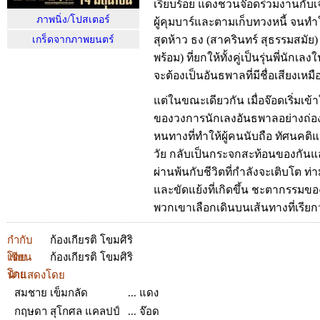
เรียบร้อย แดงชวนจ๊อดร่วมงานกับเจ
ภาพนิ่ง/โปสเตอร์
ผู้คุมบาร์และตามเก็บทวงหนี้ จนทำให
สุดห้าว ธง (สาครินทร์ สุธรรมสมัย)
เกร็ดจากภาพยนตร์
พร้อม) ที่ยกให้ทั้งคู่เป็นรุ่นพี่นัก
จะต้องเป็นอันธพาลที่มีชื่อเสียงเหม
แต่ในขณะเดียวกัน เมื่อจ๊อดเริ่มเข
ของวงการนักเลงอันธพาลอย่างถ่องแ
หนทางที่ทำให้ผู้คนนับถือ ทัศนคติ
วัย กลับเป็นกระจกสะท้อนของกันและกั
ผ่านพ้นกับชีวิตที่กำลังจะเติบโต 
และขัดแย้งที่เกิดขึ้น ชะตากรรมขอ
พวกเขาเลือกเดินบนเส้นทางที่เรีย
กำกับ
ก้องเกียรติ โขมศิริ
โดย
เขียน
ก้องเกียรติ โขมศิริ
โดย
นำแสดงโดย
สมชาย เข็มกลัด
... แดง
กฤษดา สุโกศล แคลปป์
... จ๊อด