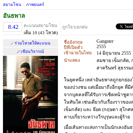
สยามโซน
>
ภาพยนตร์
อันธพาล
คะแนนสยามโซน
8.42
ถูกใจ/บอกต่อ
เต็ม 10 (43 โหวต)
Gangster
ชื่ออังกฤษ
ร่วมโหวตให้คะแนน
2555
ปีที่เปิดตัว
เขียนวิจารณ์
เข้าฉายในไทย
14 มิถุนายน 2555
นำแสดง
สมชาย เข็มกลัด,
สาครินทร์ สุธรรม
ในยุคหนึ่ง เหล่าอันธพาลถูกยกย่อง
ของปวงชน แต่เมื่อมาถึงอีกยุค ที่ม
จากบุคคลที่ได้รับการเชิดหน้าชูตา
ในทันใด เช่นเดียวกับเรื่องราวขอ
เข็มกลัด) และ จ๊อด (กฤษดา สุโกศล แ
คาบเกี่ยวระหว่างวีรบุรุษและผู้ร้าย
เมื่อเส้นทางแห่งการเป็นนักเลงอั