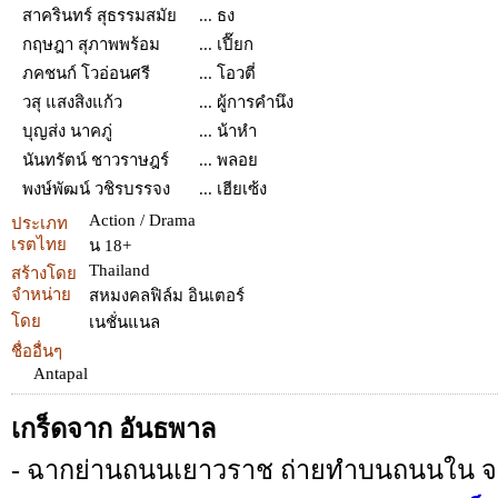
สาครินทร์ สุธรรมสมัย
... ธง
กฤษฎา สุภาพพร้อม
... เปี๊ยก
ภคชนก์ โวอ่อนศรี
... โอวตี่
วสุ แสงสิงแก้ว
... ผู้การคำนึง
บุญส่ง นาคภู่
... น้าหำ
นันทรัตน์ ชาวราษฎร์
... พลอย
พงษ์พัฒน์ วชิรบรรจง
... เฮียเซ้ง
Action / Drama
ประเภท
เรตไทย
น 18+
Thailand
สร้างโดย
จำหน่าย
สหมงคลฟิล์ม อินเตอร์
โดย
เนชั่นแนล
ชื่ออื่นๆ
Antapal
เกร็ดจาก อันธพาล
- ฉากย่านถนนเยาวราช ถ่ายทำบนถนนใน จ