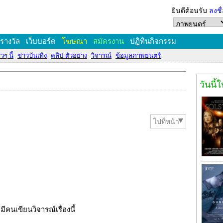
ยินดีต้อนรับ
ลงชื
งรางวัล
เว็บบอร์ด
โฆษณา
สมัครงาน
ปฏิทินกิจกรรม
วๆ นี้
ข่าวบันเทิง
คลิป-ตัวอย่าง
วิจารณ์
ข้อมูลภาพยนตร์
วันนี้
ไปที่หน้า
่มีคนเขียนวิจารณ์เรื่องนี้