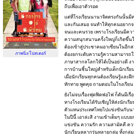
ถีบเพื่อเอาตัวรอด
แต่ที่โรงเรียนนานาจิตตรงกันนั้นม
และกันเสมอ จนทำให้ทุกคนอยากจะมา
จนและคนรวย เพราะโรงเรียนมีความ
ความสนุกสนานครั้งใหญ่ก็เกิดขึ้นใ
ต้องเข้าสู่ประชาคมอาเซียนในอีกสอ
ภาพนิ่ง/โปสเตอร์
ต้องยกระดับความรู้ความสามารถในเ
ภาษาสากลโลกให้ได้เป็นอย่างดี งาน
การบ้านชิ้นใหญ่สำหรับเด็กนักเรียน
เมื่อนักเรียนทุกคนต้องเรียนรู้และฝึ
ทักทาย พูดคุย ถามตอบในโรงเรียน
ยังไม่จบเรื่องฟุดฟิดฟอไฟ ก็ดันมีเรื
ทางโรงเรียนได้รับเชิญให้ส่งนักเรี
ตัวแทนประเทศไทยไปแข่งขันกับนาน
ในปีนี้ เอาล่ะสิ งานเข้าเต็มๆ แบบ
แข่งขัน ความรัก ความสามัคคี ค
นักเรียนหลากรุ่นหลายกลุ่ม ทั้งกลุ่ม