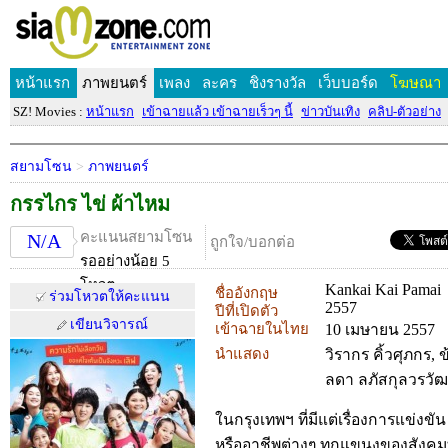
หน้าแรก
ภาพยนตร์
เพลง
ละคร
ชิงรางวัล
เว็บบอร์ด
โฆษณา
SZ! Movies :
หน้าแรก
เข้าฉายแล้ว เข้าฉายเร็วๆ นี้
ข่าวบันเทิง
คลิป-ตัวอย่าง
สยามโซน
>
ภาพยนตร์
กรรไกร ไข่ ผ้าไหม
คะแนนสยามโซน
N/A
ถูกใจ/บอกต่อ
รออย่างน้อย 5
โหวต
Kankai Kai Pamai
ชื่ออังกฤษ
ร่วมโหวตให้คะแนน
2557
ปีที่เปิดตัว
เขียนวิจารณ์
เข้าฉายในไทย
10 เมษายน 2557
นำแสดง
วิรากร คิ้วศุภกร,
ลดา ลภัสกุลวรวัฒ
ในกรุงเทพฯ ที่มีแต่เรื่องการแข่งขัน
หรืออาชีพต่างๆ ทุกแขนงของสังคม