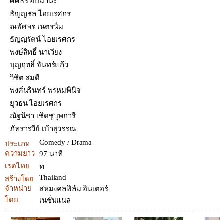
ศศิธร อัปมานะ
ธัญญชล ไอยเรศกร
ณพัศพร เนตรนิ่ม
ธัญญรัตน์ ไอยเรศกร
พงษ์สิทธิ์ นาเวียง
บุญฤทธิ์ จันทร์แก้ว
วิชิต สมดี
พงศ์นรินทร์ พรหมพินิจ
ยุวธน ไอยเรศกร
ณัฐนิชา เชิดชูบุพการี
ภัทรารวีย์ เบ้าสุวรรณ
Comedy / Drama
ประเภท
ความยาว
97 นาที
เรตไทย
ท
Thailand
สร้างโดย
จำหน่าย
สหมงคลฟิล์ม อินเตอร์
โดย
เนชั่นแนล