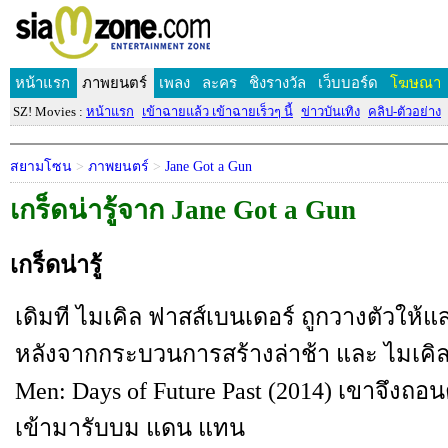
หน้าแรก
ภาพยนตร์
เพลง
ละคร
ชิงรางวัล
เว็บบอร์ด
โฆษณา
SZ! Movies :
หน้าแรก
เข้าฉายแล้ว เข้าฉายเร็วๆ นี้
ข่าวบันเทิง
คลิป-ตัวอย่าง
สยามโซน
>
ภาพยนตร์
>
Jane Got a Gun
เกร็ดน่ารู้จาก Jane Got a Gun
เกร็ดน่ารู้
เดิมที ไมเคิล ฟาสส์เบนเดอร์ ถูกวางตัวให้
หลังจากกระบวนการสร้างล่าช้า และ ไมเคิล
Men: Days of Future Past (2014) เขาจึงถอ
เข้ามารับบม แดน แทน