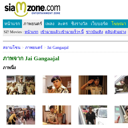
หน้าแรก
ภาพยนตร์
เพลง
ละคร
ชิงรางวัล
เว็บบอร์ด
โฆษณา
SZ! Movies :
หน้าแรก
เข้าฉายแล้ว เข้าฉายเร็วๆ นี้
ข่าวบันเทิง
คลิป-ตัวอย่าง
สยามโซน
>
ภาพยนตร์
>
Jai Gangaajal
ภาพจาก Jai Gangaajal
ภาพนิ่ง