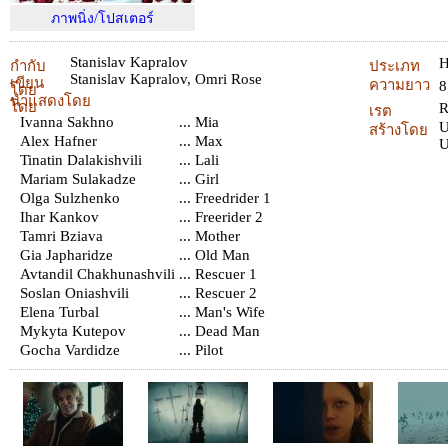
ภาพนิ่ง/โปสเตอร์
Stanislav Kapralov
H
กำกับ
ประเภท
Stanislav Kapralov
,
Omri Rose
เขียน
ความยาว
8
โดย
นำแสดงโดย
โดย
เรต
Ivanna Sakhno
... Mia
U
สร้างโดย
Alex Hafner
... Max
Tinatin Dalakishvili
... Lali
Mariam Sulakadze
... Girl
Olga Sulzhenko
... Freedrider 1
Ihar Kankov
... Freerider 2
Tamri Bziava
... Mother
Gia Japharidze
... Old Man
Avtandil Chakhunashvili
... Rescuer 1
Soslan Oniashvili
... Rescuer 2
Elena Turbal
... Man's Wife
Mykyta Kutepov
... Dead Man
Gocha Vardidze
... Pilot