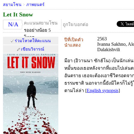
สยามโซน
>
ภาพยนตร์
Let It Snow
คะแนนสยามโซน
N/A
ถูกใจ/บอกต่อ
รออย่างน้อย 5
โหวต
2563
ปีที่เปิดตัว
ร่วมโหวตให้คะแนน
Ivanna Sakhno, Ale
นำแสดง
เขียนวิจารณ์
Dalakishvili
มีอา (อิวานนา ซักฮ์โน) เป็นนักเล่
หมั้นของเธอหลังจากที่แอบไปเล่นต
อันตราย เธอจะต้องเอาชีวิตรอดจ
ธรรมชาติ นอกจากนี้ยังมีใครก็ไม่รู้
ตามไล่ล่า
[
English synopsis
]