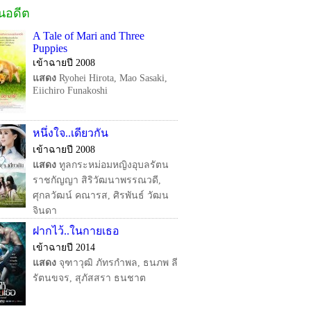
ในอดีต
A Tale of Mari and Three
Puppies
เข้าฉายปี 2008
แสดง
Ryohei Hirota, Mao Sasaki,
Eiichiro Funakoshi
หนึ่งใจ..เดียวกัน
เข้าฉายปี 2008
แสดง
ทูลกระหม่อมหญิงอุบลรัตน
ราชกัญญา สิริวัฒนาพรรณวดี,
ศุกลวัฒน์ คณารส, ศิรพันธ์ วัฒน
จินดา
ฝากไว้..ในกายเธอ
เข้าฉายปี 2014
แสดง
จุฑาวุฒิ ภัทรกำพล, ธนภพ ลี
รัตนขจร, สุภัสสรา ธนชาต