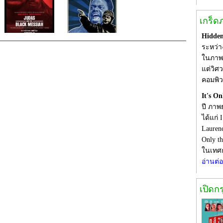
เกร็ด
Hidden
ระหว่า
ในภาพยน
แต่วิศ
คอมพิว
It's O
ปี ภาพ
ได้แก่ 
Lauren
Only th
ในเทศก
อ่านต่
เปิดก