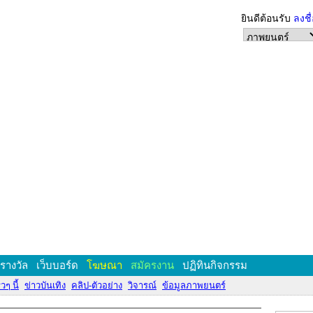
ยินดีต้อนรับ
ลงชื
งรางวัล
เว็บบอร์ด
โฆษณา
สมัครงาน
ปฏิทินกิจกรรม
วๆ นี้
ข่าวบันเทิง
คลิป-ตัวอย่าง
วิจารณ์
ข้อมูลภาพยนตร์