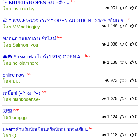
hot!
˚⋆ 𝐊𝐇𝐔𝐄𝐁𝐀𝐁 𝐎𝐏𝐄𝐍 𝐀𝐔 ⋆🧛⤾｡
951
0
0
โดย
justoneday.
hot!
🍃 ❝ 𝑊𝐼𝑁𝑊𝑂𝑂𝐷𝑆-𝐶𝐼𝑇𝑌 ❞ OPEN AUDITION : 24/25 #ยืมเมจ
1,148
0
0
โดย
MMockingjay
hot!
ขออนุญาตสอบถามชื่อไลน์
1,038
0
0
โดย
Salmon_you
hot!
🦇🎃🚩 เรดแฟลกไลน์ (13/15) OPEN AU
1,135
0
0
โดย
helloiamhere
hot!
online now
973
3
0
โดย
มม.
hot!
เหมี๊ยว! (=^･ω･^=)
1,075
0
0
โดย
niankosense-
hot!
恐龍
1,124
0
0
โดย
omggg
hot!
Event สำหรับนักเขียนหรือนักอยากจะเขียน
1,118
0
0
โดย
Q