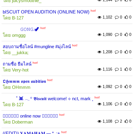
โดย
juicysmoothie_
hot!
bISCUIT OPEN AUDITION (ONLINE NOW)
1,102
0
0
โดย
B-127
hot!
⠀⠀⠀⠀⠀ 𝙶𝙾𝙽𝙶.🦖
1,090
0
0
โดย
omggg
hot!
สอบถามชื่อไลน์ #mungline #มุ่งไลน์
1,208
0
0
โดย
__jukka;
hot!
ถามชื่อ ธีมไลน์
1,116
1
0
โดย
Very-hot
hot!
𝕺𝕳𝖒𝖒𝖒 𝖔𝖕𝖊𝖓 𝖆𝖚𝖉𝖎𝖙𝖎𝖔𝖓
1,092
0
0
โดย
OHmmm
hot!
˚ 👾 𓂃꙳ 𝕭𝖎𝖘𝖈𝖚𝖎𝖙 welcome! ⟡ nct, mark ˳⁣
1,106
0
0
โดย
B-127
hot!
🐕‍🦺🐕‍🦺🐕‍🦺 online now 🐕‍🦺🐕‍🦺🐕‍🦺
1,108
2
0
โดย
Doberman
hot!
((EDIT)) 𝐘𝐀𝐌𝐀𝐇𝐀𝐌 — *｡:+