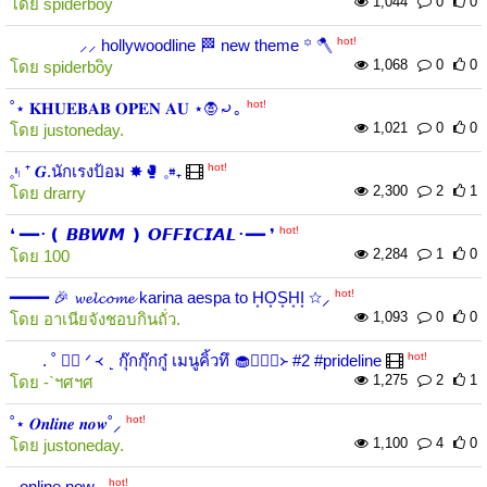
1,044
0
0
โดย
spiderboิy
hot!
⸝⸝ hollywoodline 🏁 new theme ꙳ 🪓
1,068
0
0
โดย
spiderboิy
hot!
˚⋆ 𝐊𝐇𝐔𝐄𝐁𝐀𝐁 𝐎𝐏𝐄𝐍 𝐀𝐔 ⋆🧛⤾｡
1,021
0
0
โดย
justoneday.
hot!
𓈒יִ𓏺 ⁺ 𝑮.นักเรงป้อม ✸🥊 𓈒𖠵₊
2,300
2
1
โดย
drarry
hot!
❛ ━━･❪ 𝘽𝘽𝙒𝙈 ❫ 𝙊𝙁𝙁𝙄𝘾𝙄𝘼𝙇･━━ ❜
2,284
1
0
โดย
100
hot!
━━━━ 🎉 𝔀𝓮𝓵𝓬𝓸𝓶𝓮 karina aespa to H͙O͙S͙H͙I͙ ☆⸝
1,093
0
0
โดย
อาเนียจังชอบกินถั่ว.
hot!
. ˚ 🏳️‍🌈 ᐟ ᚜ ˻ กุ๊กกุ๊กกู๋ เมนูคิ้วทึ 🧁🧙‍♂️✨᚛ #2 #prideline
1,275
2
1
โดย
-`ฯศฯศ
hot!
˚⋆ 𝑶𝒏𝒍𝒊𝒏𝒆 𝒏𝒐𝒘˚⸝
1,100
4
0
โดย
justoneday.
hot!
˓ online now ˒