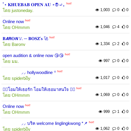
hot!
˚⋆ 𝐊𝐇𝐔𝐄𝐁𝐀𝐁 𝐎𝐏𝐄𝐍 𝐀𝐔 ⋆🧛⤾｡
1,003
0
0
โดย
justoneday.
hot!
Online now
1,046
4
0
โดย
OHmmm
hot!
𝐁𝘼𝗥𝐎𝙉 𝓥. ─ 𝐁𝐎𝐒𝐙'𝐬 🚀
1,334
2
0
โดย
Baronv
hot!
open audition & online now 😘😘
997
0
0
โดย
มม.
hot!
⸝⸝ hollywoodline ꙳
1,017
0
0
โดย
spiderboิy
hot!
🧞‍♀️โอมให้เธอรัก โอมให้เธอมาสนใจ 🧞‍♀️
1,069
0
0
โดย
OHmmm
hot!
Online now
999
1
0
โดย
OHmmm
hot!
⸝⸝ บริค welcome linglingkwong *📌
1,062
0
0
โดย
spiderboิy