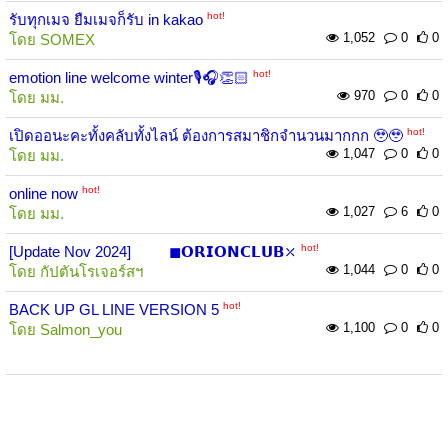
hot!
รับทุกเมจ ยืมเมจก็รับ in kakao
1,052
0
0
โดย
SOMEX
hot!
emotion line welcome winter🎙️🎧👏🏻
970
0
0
โดย
มม.
hot!
เปิดออนะคะทั้งคลับทั้งไลน์ ต้องการสมาชิกจำนวนมากกก 🥹🥹
1,047
0
0
โดย
มม.
hot!
online now
1,027
6
0
โดย
มม.
hot!
[Update Nov 2024] ◼𝗢𝗥𝗜𝗢𝗡𝗖𝗟𝗨𝗕⤫
1,044
0
0
โดย
กัปตันโรเจอร์สฯ
hot!
BACK UP GL LINE VERSION 5
1,100
0
0
โดย
Salmon_you