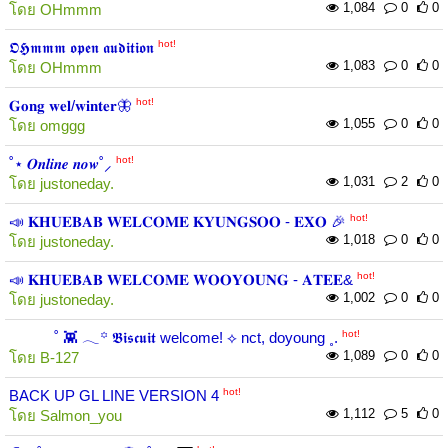
1,084
0
0
โดย
OHmmm
hot!
𝕺𝕳𝖒𝖒𝖒 𝖔𝖕𝖊𝖓 𝖆𝖚𝖉𝖎𝖙𝖎𝖔𝖓
1,083
0
0
โดย
OHmmm
hot!
𝐆𝐨𝐧𝐠 𝐰𝐞𝐥/𝐰𝐢𝐧𝐭𝐞𝐫🦋
1,055
0
0
โดย
omggg
hot!
˚⋆ 𝑶𝒏𝒍𝒊𝒏𝒆 𝒏𝒐𝒘˚⸝
1,031
2
0
โดย
justoneday.
hot!
📣 𝐊𝐇𝐔𝐄𝐁𝐀𝐁 𝐖𝐄𝐋𝐂𝐎𝐌𝐄 𝐊𝐘𝐔𝐍𝐆𝐒𝐎𝐎 - 𝐄𝐗𝐎 🎉
1,018
0
0
โดย
justoneday.
hot!
📣 𝐊𝐇𝐔𝐄𝐁𝐀𝐁 𝐖𝐄𝐋𝐂𝐎𝐌𝐄 𝐖𝐎𝐎𝐘𝐎𝐔𝐍𝐆 - 𝐀𝐓𝐄𝐄&
1,002
0
0
โดย
justoneday.
hot!
˚ 👾 𓂃꙳ 𝕭𝖎𝖘𝖈𝖚𝖎𝖙 welcome! ⟡ nct, doyoung ˳⁣.
1,089
0
0
โดย
B-127
hot!
BACK UP GL LINE VERSION 4
1,112
5
0
โดย
Salmon_you