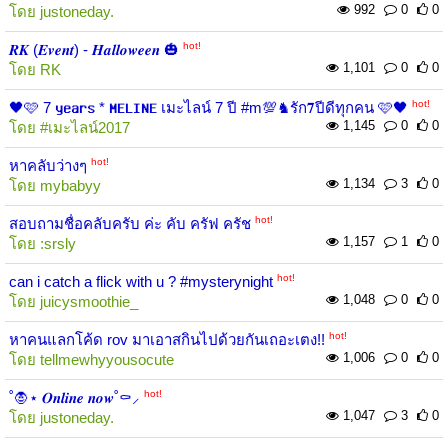
992
0
0
โดย
justoneday.
hot!
𝑹𝑲 (𝑬𝒗𝒆𝒏𝒕) - 𝑯𝒂𝒍𝒍𝒐𝒘𝒆𝒆𝒏 🎃
1,101
0
0
โดย
RK
hot!
🖤🩷 7 𝐲𝐞𝐚𝐫𝐬 * 𝐌𝐄𝐋𝐈𝐍𝐄 เมะไลน์ 7 ปี #m💯♞รัก𝟕ปีดีทุกคน 🩷🖤
1,145
0
0
โดย
#เมะไลน์2017
hot!
หาคลับว่างๆ
1,134
3
0
โดย
mybabyy
hot!
สอบถามชื่อคลับครับ ค่ะ คับ ครัฟ ครัช
1,157
1
0
โดย
:srsly
hot!
can i catch a flick with u ? #mysterynight
1,048
0
0
โดย
juicysmoothie_
hot!
หาคนแลกโค้ด rov มาเอาสกินไปด้วยกันเถอะเตง!!
1,006
0
0
โดย
tellmewhyyousocute
hot!
˚🧛⋆ 𝑶𝒏𝒍𝒊𝒏𝒆 𝒏𝒐𝒘˚⚰️⸝
1,047
3
0
โดย
justoneday.