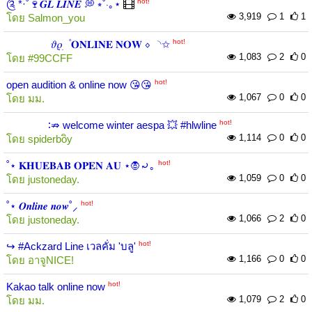
hot!
༊ *·˚🍷𝑮𝑳 𝑳𝑰𝑵𝑬 💭 ⭒˚‧｡⋆
3,919
1
1
โดย
Salmon_you
hot!
𝜗𝜚 ׅ ۫ 𝐎𝐍𝐋𝐈𝐍𝐄 𝐍𝐎𝐖 ⋄ ◝✩
1,083
2
0
โดย
#99CCFF
hot!
open audition & online now 😘😘
1,067
0
0
โดย
มม.
hot!
∶⇏ welcome winter aespa 💥 #hlwline
1,114
0
0
โดย
spiderboิy
hot!
˚⋆ 𝐊𝐇𝐔𝐄𝐁𝐀𝐁 𝐎𝐏𝐄𝐍 𝐀𝐔 ⋆🧛⤾｡
1,059
0
0
โดย
justoneday.
hot!
˚⋆ 𝑶𝒏𝒍𝒊𝒏𝒆 𝒏𝒐𝒘˚⸝
1,066
2
0
โดย
justoneday.
hot!
↪︎ #Ackzard Line เวลคั่ม 'บลู'
1,166
0
0
โดย
อาจูNICE!
hot!
Kakao talk online now
1,079
2
0
โดย
มม.