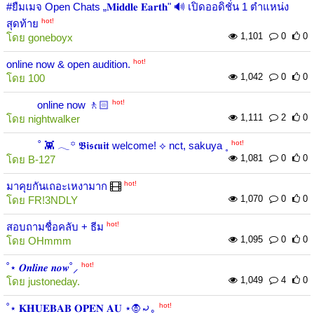
#ยืมเมจ Open Chats „𝐌𝐢𝐝𝐝𝐥𝐞 𝐄𝐚𝐫𝐭𝐡" 🔊 เปิดออดิชั่น 1 ตำแหน่ง
hot!
สุดท้าย
1,101
0
0
โดย
goneboyx
hot!
online now & open audition.
1,042
0
0
โดย
100
hot!
⠀⠀⠀⠀online now 🚶🏻
1,111
2
0
โดย
nightwalker
hot!
˚ 👾 𓂃꙳ 𝕭𝖎𝖘𝖈𝖚𝖎𝖙 welcome! ⟡ nct, sakuya ˳⁣
1,081
0
0
โดย
B-127
hot!
มาคุยกันเถอะเหงามาก
1,070
0
0
โดย
FR!3NDLY
hot!
สอบถามชื่อคลับ + ธีม
1,095
0
0
โดย
OHmmm
hot!
˚⋆ 𝑶𝒏𝒍𝒊𝒏𝒆 𝒏𝒐𝒘˚⸝
1,049
4
0
โดย
justoneday.
hot!
˚⋆ 𝐊𝐇𝐔𝐄𝐁𝐀𝐁 𝐎𝐏𝐄𝐍 𝐀𝐔 ⋆🧛⤾｡