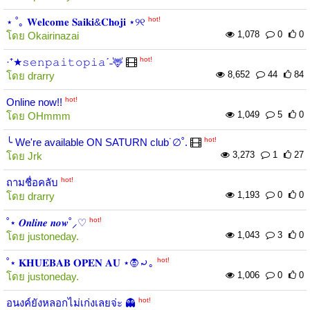
hot!
⋆ ˚｡ 𝐖𝐞𝐥𝐜𝐨𝐦𝐞 𝐒𝐚𝐢𝐤𝐢&𝐂𝐡𝐨𝐣𝐢 ⋆୨୧
1,078
0
0
โดย
Okairinazai
hot!
·⁺★𝚜𝚎𝚗𝚙𝚊𝚒𝚝𝚘𝚙𝚒𝚊ˊ˗🦌
8,652
44
84
โดย
drarry
hot!
Online now!!
1,049
5
0
โดย
OHmmm
hot!
╰ We're available ON SATURN club˙∅˚.
3,273
1
27
โดย
Jrk
hot!
ถามชื่อคลับ
1,193
0
0
โดย
drarry
hot!
˚⋆ 𝑶𝒏𝒍𝒊𝒏𝒆 𝒏𝒐𝒘˚⸝♡
1,043
3
0
โดย
justoneday.
hot!
˚⋆ 𝐊𝐇𝐔𝐄𝐁𝐀𝐁 𝐎𝐏𝐄𝐍 𝐀𝐔 ⋆🧛⤾｡
1,006
0
0
โดย
justoneday.
hot!
อนงค์ยังหลอกไม่เก่งเลยจ่ะ 👻