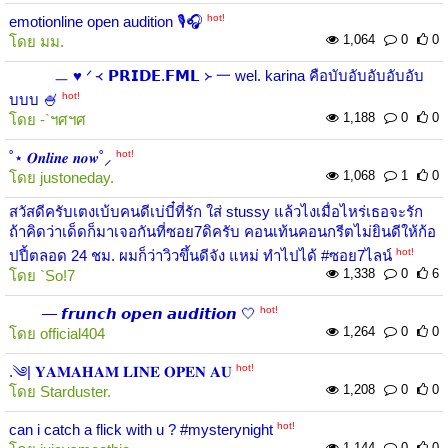
hot!
emotionline open audition 🎙️🎧
1,064
0
0
โดย
มม.
ㅡ ♥︎ ᐟ ᚜ 𝗣𝗥𝗜𝗗𝗘.𝗙𝗠𝗟 ᚛ 一 wel. karina คือบับอับอับอับอับ
hot!
บบบ 🍧
1,188
0
0
โดย
-`ฯศฯศ
hot!
˚⋆ 𝑶𝒏𝒍𝒊𝒏𝒆 𝒏𝒐𝒘˚⸝
1,068
1
0
โดย
justoneday.
สวัสดีครับเตงเบ้บคนดีเบ่บี๋ที่รัก ใส่ stussy แล้วไงเมื่อไหร่เธอจะรัก
ถ้าคิดว่าเด็ดก็มาเจอกันที่ซอย7ดิครับ คอนเท้นคอนกรีตไม่ยินดีให้ก้อ
hot!
ปปี้ตลอด 24 ชม. ผมก็ว่าวิวขึ้นดีจัง แหม่ ทำไปได้ #ซอย7ไลน์
1,338
0
6
โดย
`So!7
hot!
⠀⠀⠀— 𝙛𝙧𝙪𝙣𝙘𝙝 𝙤𝙥𝙚𝙣 𝙖𝙪𝙙𝙞𝙩𝙞𝙤𝙣 🤍
1,264
0
0
โดย
official404
hot!
.༄| 𝐘𝐀𝐌𝐀𝐇𝐀𝐌 𝐋𝐈𝐍𝐄 𝐎𝐏𝐄𝐍 𝐀𝐔
1,208
0
0
โดย
Starduster.
hot!
can i catch a flick with u ? #mysterynight
1,144
0
0