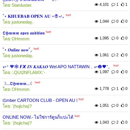
4,101
1
1
โดย
Starduster.
hot!
˚⋆ 𝐊𝐇𝐔𝐄𝐁𝐀𝐁 𝐎𝐏𝐄𝐍 𝐀𝐔 ⋆🧛⤾｡
1,044
0
0
โดย
justoneday.
hot!
𝕺𝕳𝖒𝖒𝖒 𝖔𝖕𝖊𝖓 𝖆𝖚𝖉𝖎𝖙𝖎𝖔𝖓
1,095
0
0
โดย
OHmmm
hot!
˚⋆ 𝑶𝒏𝒍𝒊𝒏𝒆 𝒏𝒐𝒘˚⸝
1,061
2
0
โดย
justoneday.
hot!
⥅⁺ 🧡🕸 𝙁𝙓 𝑰𝑵 𝑲𝑨𝑲𝑨𝑶 Wel APO NATTAWIN﹐⥅🎃🖤⁺。
1,097
0
0
โดย
:.QUI2NFLAMX:'-
hot!
☽...𝕺𝕳𝖒𝖒𝖒...☾
1,778
1
0
โดย
OHmmm
hot!
t1mber CARTOON CLUB - OPEN AU !
1,051
0
0
โดย
`(hojicha)?
hot!
ONLINE NOW.- ไม่ใช่การ์ตูนก็แปะได้
1,043
2
0
โดย
`(hojicha)?