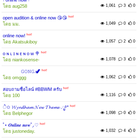
1,061
3
0
โดย
aug258
hot!
open audition & online now 😘😘
1,049
0
0
โดย
มม.
hot!
online now!
1,057
2
0
โดย
Akatsukiboy
hot!
ᴏ ɴ ʟ ɪ ɴ ᴇ ɴ ᴏ ᴡ 🍭
1,078
3
0
โดย
niankosense-
hot!
⠀⠀⠀⠀⠀ 𝙶𝙾𝙽𝙶.🦖
1,062
0
0
โดย
omggg
hot!
สอบถามชื่อไลน์ #BBWM ครับ
1,116
0
0
โดย
100
hot!
ੈ✩ 𝓦𝔂𝓷𝓭𝓱𝓪𝓶 𝓝𝓮𝔀 𝓣𝓱𝓮𝓶𝓮 .ೃ࿔*
1,098
0
0
โดย
Belphegor
hot!
˚⋆ 𝑶𝒏𝒍𝒊𝒏𝒆 𝒏𝒐𝒘˚⸝♡
1,032
4
0
โดย
justoneday.