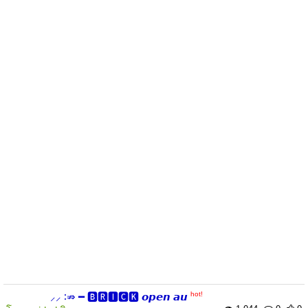
hot!
⸝⸝ ∶⇏ ━ 🅱🆁🅸🅲🅺 𝙤𝙥𝙚𝙣 𝙖𝙪