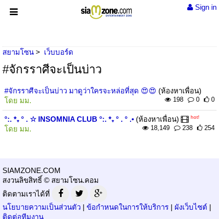
Sign in
สยามโซน
เว็บบอร์ด
#จักรราศีจะเป็นบ่าว
#จักรราศีจะเป็นบ่าว มาดูว่าใครจะหล่อที่สุด 😍😍
(ห้องหาเพื่อน)
198
0
0
โดย
มม.
hot!
°:. *₊ ° . ☆ INSOMNIA CLUB °:. *₊ ° . ° .•
(ห้องหาเพื่อน)
18,149
238
254
โดย
มม.
SIAMZONE.COM
สงวนลิขสิทธิ์ © สยามโซน.คอม
ติดตามเราได้ที่
นโยบายความเป็นส่วนตัว
|
ข้อกำหนดในการให้บริการ
|
ผังเว็บไซต์
|
ติดต่อทีมงาน