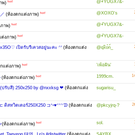
@+ํYUGX7&-
hot!
ภาพ)
@XOXO's
hot!
⌇／／
(ห้องตกแต่งภาพ)
@+ํYUGX7&-
hot!
งภาพ)
@+ํYUGX7&-
hot!
แต่งภาพ)
Ox35O♡ เปิดรับรีเควสอยู่นะคะ ᐟᐟ
(ห้องตกแต่ง
@qxิo๋n์_
'เพ้อฝัน'
hot!
ตกแต่งภาพ)
1
1999cm.
hot!
━
(ห้องตกแต่งภาพ)
ปรับสี) 250x250 by @nxxksg ❤
(ห้องตกแต่ง
sugarisu_
2
อร์250X250 ⊐ᕀ▫♥ᐟᐟᐟᐟᗦ
(ห้องตกแต่ง
@pkcyjrq-?
sol.
hot!
̷
(ห้องตกแต่งภาพ)
aeyeon 태연_ I εїз #distwitter
(ห้องตกแต่ง
SAYBX