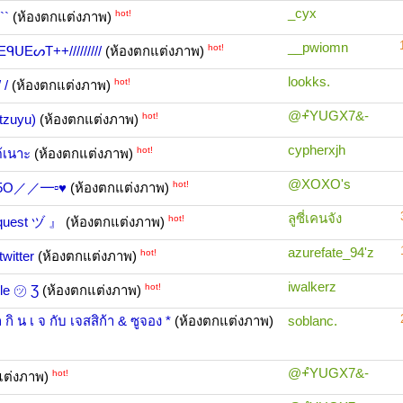
_cyx
hot!
``
(ห้องตกแต่งภาพ)
__pwiomn
hot!
EᑫᑌEᔕT++/////////
(ห้องตกแต่งภาพ)
lookks.
hot!
 /
(ห้องตกแต่งภาพ)
@+ํYUGX7&-
hot!
tzuyu)
(ห้องตกแต่งภาพ)
cypherxjh
hot!
ด้เนาะ
(ห้องตกแต่งภาพ)
@XOXO's
hot!
OX25O／／━▫♥
(ห้องตกแต่งภาพ)
ลูซี่เคนจัง
hot!
equest ヅ 』
(ห้องตกแต่งภาพ)
azurefate_94'z
hot!
witter
(ห้องตกแต่งภาพ)
iwalkerz
hot!
yle ㋡ Ʒ
(ห้องตกแต่งภาพ)
 กิ น เ จ กับ เจสสิก้า & ซูจอง *
(ห้องตกแต่งภาพ)
soblanc.
@+ํYUGX7&-
hot!
แต่งภาพ)