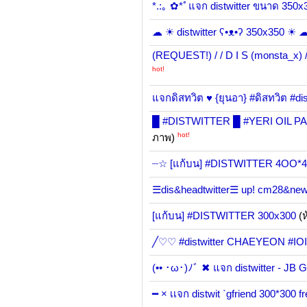
*.:｡ ✿*ﾟแจก distwitter ขนาด 350x
☁ ☀ distwitter ʕ•ᴥ•ʔ 350x350 ☀ 
(REQUEST!) / / D I S (monsta_x) / /
hot!
แจกดิสทวิต ♥ {ยุนอา} #ดิสทวิต #dis
█ #DISTWITTER █ #YERI OIL 
hot!
ภาพ)
┈☆ [แก้บน] #DISTWITTER 4OO*
☰dis&headtwitter☰ up! cm28&ne
[แก้บน] #DISTWITTER 300x300
(ห
╱♡♡ #distwitter CHAEYEON #IO
(•• ･ω･)ﾉﾞ ✖ แจก distwitter - JB 
━ × เเจก distwit `gfriend 300*300 fr