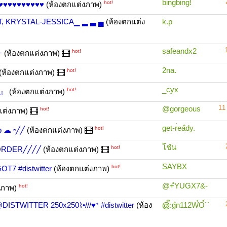
bingbing!
hot!
้กา♥♥♥♥♥♥♥♥♥♥
(ห้องตกแต่งภาพ)
VET, KRYSTAL-JESSICA▁ ▂ ▃ ▄
(ห้องตกแต่ง
k.p
safeandx2
hot!
+
(ห้องตกแต่งภาพ)
2na.
hot!
(ห้องตกแต่งภาพ)
_cyx
hot!
0』
(ห้องตกแต่งภาพ)
11
@gorgeous
hot!
แต่งภาพ)
get-r่eaํdy.
hot!
p ☁ ▫╱╱
(ห้องตกแต่งภาพ)
โชํน
hot!
ORDER╱╱╱╱
(ห้องตกแต่งภาพ)
SAYBX
hot!
7 #distwitter
(ห้องตกแต่งภาพ)
@+ํYUGX7&-
hot!
งภาพ)
TTER 250x250⌇•///♥ᐩ #distwitter
(ห้อง
@๊:gํn112W๋O์``