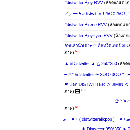
#distwitter +ํjoy RVV
(ห้องตกแต่ง
／／━ ϟ #distwitter ⌇25OX25O
#distwitter +ํirene RVV
(ห้องตกแต่
#distwitter +ํjoy=yeri RVV
(ห้องตก
อัพแล้วน้าเตง♥ ᐟᐟ ดิสทวิตเตอร์ 35
hot!
ภาพ)
▲ #Distwitter ▲ △ 250*250
(ห้อง
━ ♒° #distwitter ☀ 3OOx3OO °♒
❤ แจก DISTWITTER ☺ JIMIN ☺ (
hot!
ภาพ)
ᗧᐟᐟᐟᐟ♥▫ᕀ⊏ ดิสทวิตเต
hot!
ภาพ)
̷̷ ̷̷ ̷ + ♥ + ( distwitterallkpop ) + ♥ + ̷ ̷̷ ̷̷ 
❥ Distwitter 350*350 ❧ Set. T