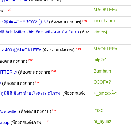
MAOKLEEx
hot!
าพ)
lonqchamp
hot!
itter 🕸☁️ #THEBOYZ 𓊇۰♡
(ห้องตกแต่งภาพ)
#distwitter #bts #distwit #แจกดิส #แจก
(ห้อง
kimcwj
MAOKLEEx
hot!
400 x 400 ⓒMAOKLEEx
(ห้องตกแต่งภาพ)
;alp2x'
hot!
้องตกแต่งภาพ)
Bambam_
hot!
WITTER ♫
(ห้องตกแต่งภาพ)
O3OFX?
hot!
☽
(ห้องตกแต่งภาพ)
ูมีมิติ มีเงา ทำยังไงคะ!? (มีภาพ,
(ห้องตกแต่ง
+_bิmzqx-๋@
imxc
hot!
istwitter
(ห้องตกแต่งภาพ)
m_hyunz
hot!
 #bap
(ห้องตกแต่งภาพ)