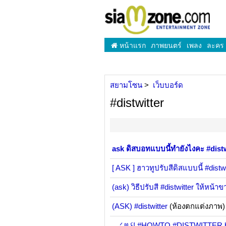
หน้าแรก
ภาพยนตร์
เพลง
ละคร
สยามโซน
เว็บบอร์ด
#distwitter
ask ดิสบอทแบบนี้ทำยังไงคะ #dist
[ ASK ] ฮาวทูปรับสีดิสแบบนี้ #distw
(ask) วิธีปรับสี #distwitter ให้หน้า
(ASK) #distwitter
(ห้องตกแต่งภาพ
⠀ ᐟꔛ꒰! #HOWTO #DISTWITTER by