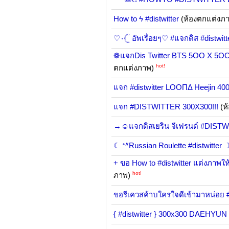
How to ϟ #distwitter
(ห้องตกแต่งภ
♡۰𓊆 อัพเรื่อยๆ♡ #แจกดิส #distw
❁แจกDis Twitter BTS 5OO X 5OO❁ 
hot!
ตกแต่งภาพ)
แจก #distwitter LOOПΔ Heejin 
แจก #DISTWITTER 300X300!!!
(ห
→☺แจกดิสเยริน จีเฟรนด์ #DIST
☾ ᐩᐥRussian Roulette #distwitter 
+ ขอ How to #distwitter แต่งภาพให้ด
hot!
ภาพ)
ขอรีเควสค้าบใครใจดีเข้ามาหน่อย #d
{ #distwitter } 300x300 DAEHYUN