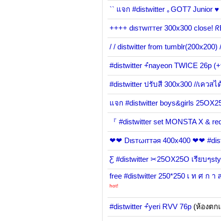
`` แจก #distwitter ｡GOT7 Junior ♥ 
++++ dιѕтwιттer 300x300 close! ᖇ
/ / distwitter from tumblr(200x200) /
#distwitter +ํnayeon TWICE 26p (+
#distwitter ปรับสี 300x300 //เควสไ
แจก #distwitter boys&girls 25
『 #distwitter set MONSTA X & r
❤❤ Dιѕтωιттәя 400x400 ❤❤ #dist
Ƹ #distwitter ✂25OX25O เรียบๆst
free #distwitter 250*250 เ ท ศ ก า ล
hot!
#distwitter +ํyeri RVV 76p
(ห้องตก