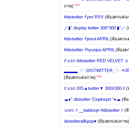
hot!
ภาพ)
#distwitter +ํyeri RVV
(ห้องตกแต่ง
／▮° display twitter 300*300 ▮°／
(
#distwitter +ํjinsol APRIL
(ห้องตกแ
#distwitter +ํhyunjoo APRIL
(ห้องต
// แจก #distwitter RED VELVET ☺
▂▂▂▂〈⋱DISTWITTER⋰〉♒350x350
hot!
(ห้องตกแต่งภาพ)
// แจก DIS▲twitter▼ 300X300 //
(
☁●° distwitter ⓒopinsprt °●☁
(ห้
:แจก: ☓ __babiesp• #distwitter ☓
(ห
distwitterallkpop♥
(ห้องตกแต่งภาพ