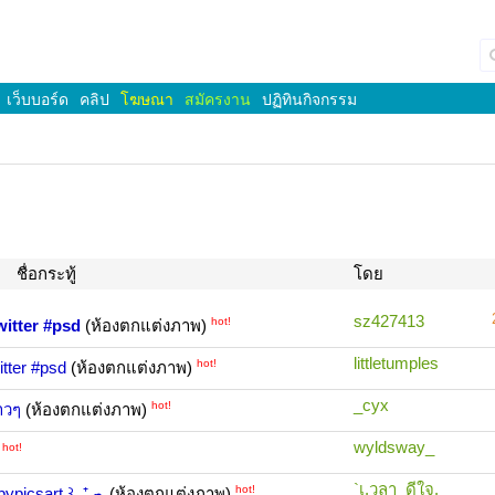
เว็บบอร์ด
คลิป
โฆษณา
สมัครงาน
ปฏิทินกิจกรรม
ชื่อกระทู้
โดย
sz427413
hot!
witter #psd
(ห้องตกแต่งภาพ)
littletumples
hot!
itter #psd
(ห้องตกแต่งภาพ)
_cyx
hot!
ขาวๆ
(ห้องตกแต่งภาพ)
wyldsway_
hot!
)
`เ.วลา_ดีใจ.
hot!
picsart ꒱｡⁺☁
(ห้องตกแต่งภาพ)