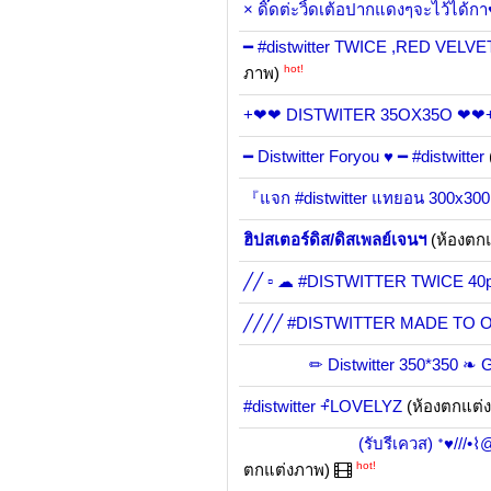
× ดิ๊ดต่ะวิ้ดเต้อปากแดงๆจะไว้ได
━ #distwitter TWICE ,RED VEL
hot!
ภาพ)
+❤❤ DISTWITER 35OX35O ❤❤
━ Distwitter Foryou ♥ ━ #distwitter
『แจก #distwitter แทยอน 300x30
ฮิปสเตอร์ดิส/ดิสเพลย์เจนฯ
(ห้องตก
╱╱ ▫ ☁ #DISTWITTER TWICE 40
╱╱╱╱ #DISTWITTER MADE TO 
✏ Distwitter 350*350 ❧ GOT
#distwitter +ํLOVELYZ
(ห้องตกแต่
(รับรีเควส) ᐩ♥///•⌇@DISTWI
hot!
ตกแต่งภาพ)