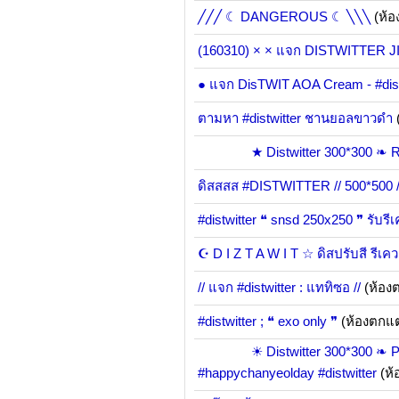
╱╱╱ ☾ DANGEROUS ☾ ╲╲╲
(ห้อ
(160310) × × แจก DISTWITTER J
● แจก DisTWIT AOA Cream - #dist
ตามหา #distwitter ชานยอลขาวดำ
★ Distwitter 300*300 ❧ RED
ดิสสสส #DISTWITTER // 500*500 /
#distwitter ❝ snsd 250x250 ❞ รับรี
☪ D I Z T A W I T ☆ ดิสปรับสี รีเค
// แจก #distwitter : แททิซอ //
(ห้อง
#distwitter ; ❝ exo only ❞
(ห้องตกแ
☀ Distwitter 300*300 ❧ PAR
#happychanyeolday #distwitter
(ห้