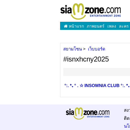
หน้าแรก
ภาพยนตร์
เพลง
ละคร
สยามโซน
เว็บบอร์ด
#isnxhcny2025
°:. *₊ ° . ☆ INSOMNIA CLUB °:. *₊ °
สง
ติด
นโ