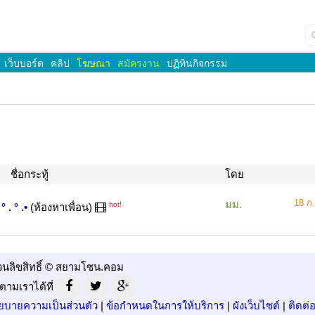
เว็บบอร์ด
คลิป
โฆษณา
สมัครงาน
ปฏิทินกิจกรรม
ชื่อกระทู้
โดย
18 ก.
มม.
hot!
 . ° .•
(ห้องหาเพื่อน)
วนลิขสิทธิ์ © สยามโซน.คอม
ตามเราได้ที่
ยบายความเป็นส่วนตัว
|
ข้อกำหนดในการให้บริการ
|
ผังเว็บไซต์
|
ติดต่