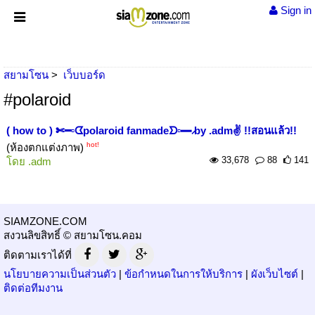
Sign in
สยามโซน
เว็บบอร์ด
#polaroid
( how to ) ✄━▫ᗧpolaroid fanmadeᗤ▫━ ̷by .adm✌ !!สอนแล้ว!!
hot!
(ห้องตกแต่งภาพ)
33,678
88
141
โดย
.adm
SIAMZONE.COM
สงวนลิขสิทธิ์ © สยามโซน.คอม
ติดตามเราได้ที่
นโยบายความเป็นส่วนตัว
|
ข้อกำหนดในการให้บริการ
|
ผังเว็บไซต์
|
ติดต่อทีมงาน