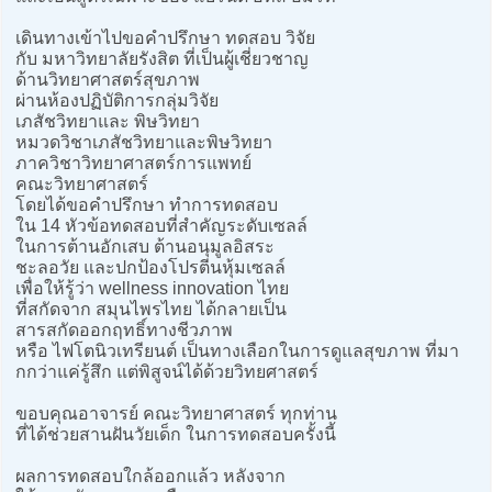
เดินทางเข้าไปขอคำปรึกษา ทดสอบ วิจัย
กับ มหาวิทยาลัยรังสิต ที่เป็นผู้เชี่ยวชาญ
ด้านวิทยาศาสตร์สุขภาพ
ผ่านห้องปฏิบัติการกลุ่มวิจัย
เภสัชวิทยาและ พิษวิทยา
หมวดวิชาเภสัชวิทยาและพิษวิทยา
ภาควิชาวิทยาศาสตร์การแพทย์
คณะวิทยาศาสตร์
โดยได้ขอคำปรึกษา ทำการทดสอบ
ใน 14 หัวข้อทดสอบที่สำคัญระดับเซลล์
ในการต้านอักเสบ ต้านอนุมูลอิสระ
ชะลอวัย และปกป้องโปรตีนหุ้มเซลล์
เพื่อให้รู้ว่า wellness innovation ไทย
ที่สกัดจาก สมุนไพรไทย ได้กลายเป็น
สารสกัดออกฤทธิ์ทางชีวภาพ
หรือ ไฟโตนิวเทรียนต์ เป็นทางเลือกในการดูแลสุขภาพ ที่มา
กกว่าแค่รู้สึก แต่พิสูจน์ได้ด้วยวิทยศาสตร์
ขอบคุณอาจารย์ คณะวิทยาศาสตร์ ทุกท่าน
ที่ได้ช่วยสานฝันวัยเด็ก ในการทดสอบครั้งนี้
ผลการทดสอบใกล้ออกแล้ว หลังจาก