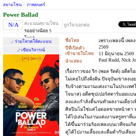
สยามโซน
>
ภาพยนตร์
Power Ballad
คะแนนสยามโซน
N/A
ถูกใจ/บอกต่อ
รออย่างน้อย 5
โหวต
ชื่อไทย
เพราะเพลงนี้ เพล
ร่วมโหวตให้คะแนน
2569
ปีที่เปิดตัว
เขียนวิจารณ์
เข้าฉายในไทย
11 มิถุนายน 2569
Paul Rudd, Nick J
นำแสดง
เรื่องราวของ ริก (พอล รัดด์) อดีตร็
ไม่เคยไปถึงฝั่งฝัน ปัจจุบันเขาลงเ
รับจ้างตามงานแต่งงานในประเทศไอ
โจนาส) อดีตซุปเปอร์สตาร์บอยแบนด์ช
ลงและกำลังดิ้นรนทำผลงานเดี่ยวเพื่
ศิลปินไม่ใช่แค่ไอดอลขายหน้าตา จ
ได้ไปเล่นในงานแต่งงานหรูหราที่
ได้ขึ้นมาร่วมร้องเพลงบนเวทีจนเกิดเค
คู่ได้ไปงานเลี้ยงและดื่มด่ำกับเสียง