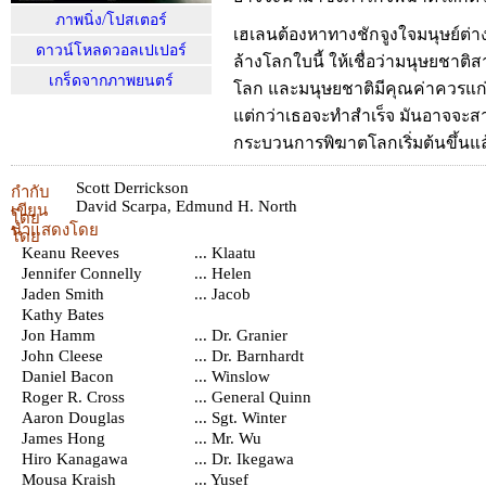
ภาพนิ่ง/โปสเตอร์
เฮเลนต้องหาทางชักจูงใจมนุษย์ต่าง
ดาวน์โหลดวอลเปเปอร์
ล้างโลกใบนี้ ให้เชื่อว่ามนุษยชา
เกร็ดจากภาพยนตร์
โลก และมนุษยชาติมีคุณค่าควรแก่ก
แต่กว่าเธอจะทำสำเร็จ มันอาจจะสา
กระบวนการพิฆาตโลกเริ่มต้นขึ้นแล
Scott Derrickson
กำกับ
David Scarpa
,
Edmund H. North
เขียน
โดย
นำแสดงโดย
โดย
Keanu Reeves
... Klaatu
Jennifer Connelly
... Helen
Jaden Smith
... Jacob
Kathy Bates
Jon Hamm
... Dr. Granier
John Cleese
... Dr. Barnhardt
Daniel Bacon
... Winslow
Roger R. Cross
... General Quinn
Aaron Douglas
... Sgt. Winter
James Hong
... Mr. Wu
Hiro Kanagawa
... Dr. Ikegawa
Mousa Kraish
... Yusef