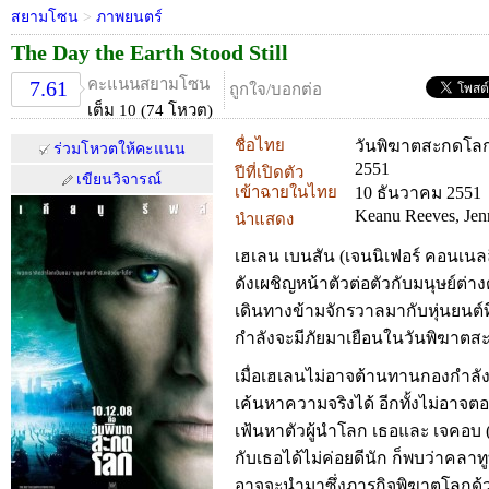
สยามโซน
>
ภาพยนตร์
The Day the Earth Stood Still
คะแนนสยามโซน
7.61
ถูกใจ/บอกต่อ
เต็ม 10 (74 โหวต)
ชื่อไทย
วันพิฆาตสะกดโล
ร่วมโหวตให้คะแนน
2551
ปีที่เปิดตัว
เขียนวิจารณ์
เข้าฉายในไทย
10 ธันวาคม 2551
Keanu Reeves, Jenn
นำแสดง
เฮเลน เบนสัน (เจนนิเฟอร์ คอนเนลล
ดังเผชิญหน้าตัวต่อตัวกับมนุษย์ต่างดา
เดินทางข้ามจักรวาลมากับหุ่นยนต์ที่
กำลังจะมีภัยมาเยือนในวันพิฆาต
เมื่อเฮเลนไม่อาจต้านทานกองกำลังที
เค้นหาความจริงได้ อีกทั้งไม่อา
เฟ้นหาตัวผู้นำโลก เธอและ เจคอบ (
กับเธอได้ไม่ค่อยดีนัก ก็พบว่าคลาทูท
อาจจะนำมาซึ่งภารกิจพิฆาตโลกด้