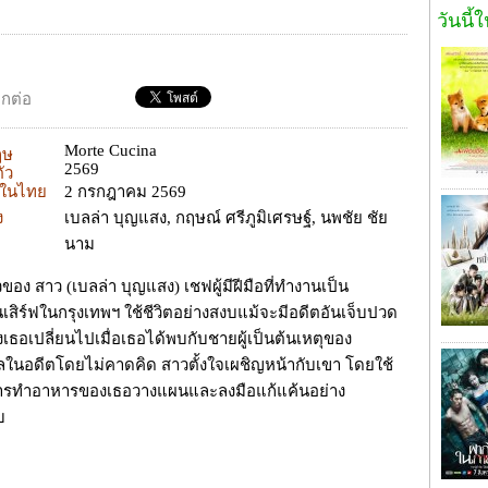
วันนี้
อกต่อ
Morte Cucina
ฤษ
2569
ตัว
ยในไทย
2 กรกฎาคม 2569
ง
เบลล่า บุญแสง, กฤษณ์ ศรีภูมิเศรษฐ์, นพชัย ชัย
นาม
าวของ สาว (เบลล่า บุญแสง) เชฟผู้มีฝีมือที่ทำงานเป็น
เสิร์ฟในกรุงเทพฯ ใช้ชีวิตอย่างสงบแม้จะมีอดีตอันเจ็บปวด
งเธอเปลี่ยนไปเมื่อเธอได้พบกับชายผู้เป็นต้นเหตุของ
ในอดีตโดยไม่คาดคิด สาวตั้งใจเผชิญหน้ากับเขา โดยใช้
ารทำอาหารของเธอวางแผนและลงมือแก้แค้นอย่าง
บ