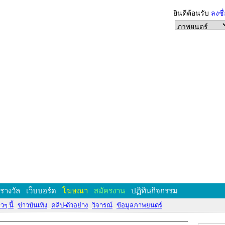
ยินดีต้อนรับ
ลงชื
งรางวัล
เว็บบอร์ด
โฆษณา
สมัครงาน
ปฏิทินกิจกรรม
วๆ นี้
ข่าวบันเทิง
คลิป-ตัวอย่าง
วิจารณ์
ข้อมูลภาพยนตร์