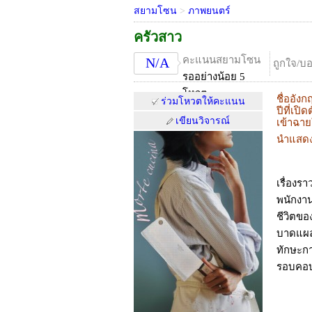
สยามโซน
>
ภาพยนตร์
ครัวสาว
คะแนนสยามโซน
N/A
ถูกใจ/บ
รออย่างน้อย 5
โหวต
ชื่ออังก
ร่วมโหวตให้คะแนน
ปีที่เปิด
เขียนวิจารณ์
เข้าฉา
นำแสด
เรื่องร
พนักงาน
ชีวิตขอ
บาดแผล
ทักษะก
รอบคอ