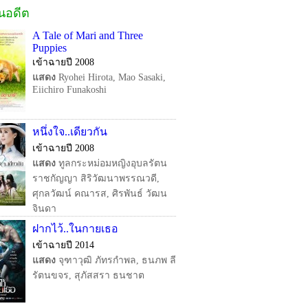
ในอดีต
A Tale of Mari and Three
Puppies
เข้าฉายปี 2008
แสดง
Ryohei Hirota, Mao Sasaki,
Eiichiro Funakoshi
หนึ่งใจ..เดียวกัน
เข้าฉายปี 2008
แสดง
ทูลกระหม่อมหญิงอุบลรัตน
ราชกัญญา สิริวัฒนาพรรณวดี,
ศุกลวัฒน์ คณารส, ศิรพันธ์ วัฒน
จินดา
ฝากไว้..ในกายเธอ
เข้าฉายปี 2014
แสดง
จุฑาวุฒิ ภัทรกำพล, ธนภพ ลี
รัตนขจร, สุภัสสรา ธนชาต