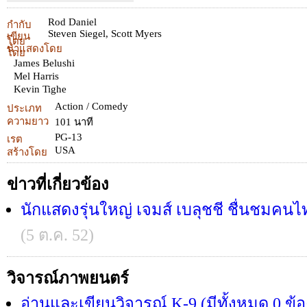
Rod Daniel
กำกับ
Steven Siegel
,
Scott Myers
เขียน
โดย
นำแสดงโดย
โดย
James Belushi
Mel Harris
Kevin Tighe
Action / Comedy
ประเภท
ความยาว
101 นาที
PG-13
เรต
USA
สร้างโดย
ข่าวที่เกี่ยวข้อง
นักแสดงรุ่นใหญ่ เจมส์ เบลุชชี ชื่นชมคน
(5 ต.ค. 52)
วิจารณ์ภาพยนตร์
อ่านและเขียนวิจารณ์ K-9 (มีทั้งหมด 0 ข้