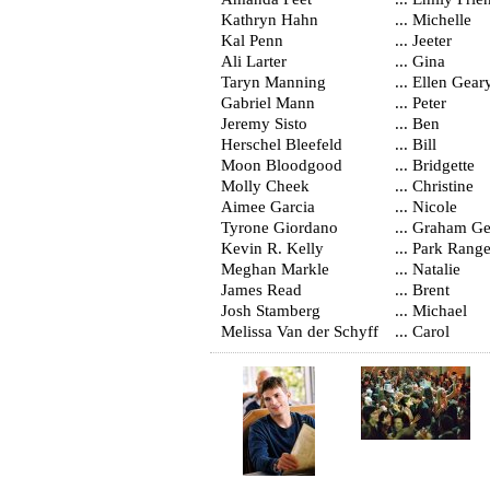
Kathryn Hahn
... Michelle
Kal Penn
... Jeeter
Ali Larter
... Gina
Taryn Manning
... Ellen Gear
Gabriel Mann
... Peter
Jeremy Sisto
... Ben
Herschel Bleefeld
... Bill
Moon Bloodgood
... Bridgette
Molly Cheek
... Christine
Aimee Garcia
... Nicole
Tyrone Giordano
... Graham G
Kevin R. Kelly
... Park Range
Meghan Markle
... Natalie
James Read
... Brent
Josh Stamberg
... Michael
Melissa Van der Schyff
... Carol