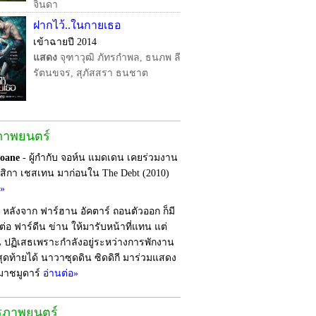
จินดา
ฝากไว้..ในกายเธอ
เข้าฉายปี 2014
แสดง
จุฑาวุฒิ ภัทรกำพล, ธนภพ ลี
รัตนขจร, สุภัสสรา ธนชาต
ภาพยนตร์
loane
- ผู้กำกับ จอห์น แมดเดน เคยร่วมงาน
สสิกา เชสเทน มาก่อนใน The Debt (2010)
อ»
 หลังจาก ฟาร์ฮาน อัคตาร์ ถอนตัวออก ก็มี
ต่อ ฟาร์ดีน ข่าน ให้มารับหน้าที่แทน แต่
น ปฏิเสธเพราะกำลังอยู่ระหว่างการพักงาน
ุดท้ายได้ นาวาซุดดิน ซิดดิกี มาร่วมแสดง
มาชมูดาร์
อ่านต่อ»
รุภาพยนตร์