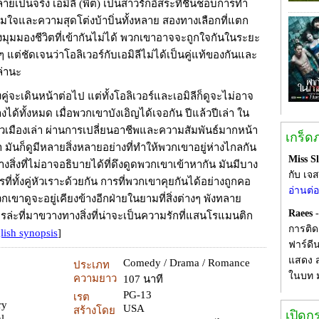
ลายเป็นจริง เอมิลี (พีต) เป็นสาวรักอิสระที่ชื่นชอบการทำ
ใจและความสุดโต่งบ้าบิ่นทั้งหลาย สองทางเลือกที่แตก
งมุมมองชีวิตที่เข้ากันไม่ได้ พวกเขาอาจจะถูกใจกันในระยะ
ๆ แต่ชัดเจนว่าโอลิเวอร์กับเอมิลีไม่ได้เป็นคู่แท้ของกันและ
ล่านะ
้งคู่จะเดินหน้าต่อไป แต่ทั้งโอลิเวอร์และเอมิลีก็ดูจะไม่อาจ
งได้ทั้งหมด เมื่อพวกเขาบังเอิญได้เจอกัน ปีแล้วปีเล่า ใน
้วเมืองเล่า ผ่านการเปลี่ยนอาชีพและความสัมพันธ์มากหน้า
เกร็ด
มันก็ดูมีหลายสิ่งหลายอย่างที่ทำให้พวกเขาอยู่ห่างไกลกัน
Miss S
างสิ่งที่ไม่อาจอธิบายได้ที่ดึงดูดพวกเขาเข้าหากัน มันมีบาง
กับ เจ
รที่ทั้งคู่หัวเราะด้วยกัน การที่พวกเขาคุยกันได้อย่างถูกคอ
อ่านต่
วกเขาดูจะอยู่เคียงข้างอีกฝ่ายในยามที่สิ่งต่างๆ พังทลาย
Raees
-
รล่ะที่มาขวางทางสิ่งที่น่าจะเป็นความรักที่แสนโรแมนติก
การติด
lish synopsis
]
ฟาร์ดี
แสดง ส
Comedy / Drama / Romance
ประเภท
ในบท 
ความยาว
107 นาที
PG-13
เรต
ry
USA
สร้างโดย
เปิดก
hl