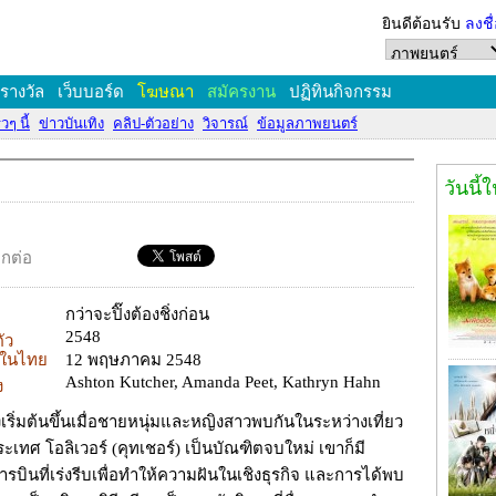
ยินดีต้อนรับ
ลงชื
งรางวัล
เว็บบอร์ด
โฆษณา
สมัครงาน
ปฏิทินกิจกรรม
วๆ นี้
ข่าวบันเทิง
คลิป-ตัวอย่าง
วิจารณ์
ข้อมูลภาพยนตร์
วันนี้
อกต่อ
กว่าจะปิ๊งต้องชิ่งก่อน
2548
ตัว
ยในไทย
12 พฤษภาคม 2548
Ashton Kutcher, Amanda Peet, Kathryn Hahn
ง
งเริ่มต้นขึ้นเมื่อชายหนุ่มและหญิงสาวพบกันในระหว่างเที่ยว
ะเทศ โอลิเวอร์ (คุทเชอร์) เป็นบัณฑิตจบใหม่ เขาก็มี
รบินที่เร่งรีบเพื่อทำให้ความฝันในเชิงธุรกิจ และการได้พบ