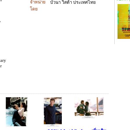
จำหน่าย
บัวนา วิสต้า ประเทศไทย
โดย
y
eary
r