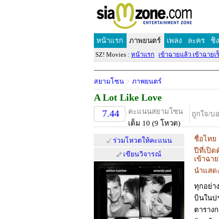
หน้าแรก
ภาพยนตร์
เพลง
ละคร
ชิ
SZ! Movies :
หน้าแรก
เข้าฉายแล้ว เข้าฉายเร็
สยามโซน
>
ภาพยนตร์
A Lot Like Love
คะแนนสยามโซน
7.44
ถูกใจ/บ
เต็ม 10 (9 โหวต)
ชื่อไทย
ร่วมโหวตให้คะแนน
ปีที่เปิด
เขียนวิจารณ์
เข้าฉา
นำแสด
ทุกอย่า
บินในปร
ตารางกา