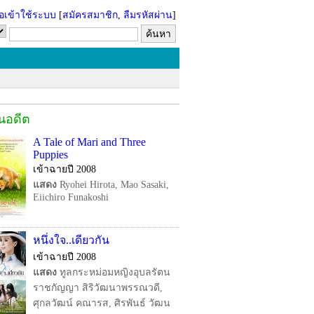
่อเข้าใช้ระบบ
[
สมัครสมาชิก
,
ลืมรหัสผ่าน
]
ในอดีต
A Tale of Mari and Three
Puppies
เข้าฉายปี 2008
แสดง
Ryohei Hirota, Mao Sasaki,
Eiichiro Funakoshi
หนึ่งใจ..เดียวกัน
เข้าฉายปี 2008
แสดง
ทูลกระหม่อมหญิงอุบลรัตน
ราชกัญญา สิริวัฒนาพรรณวดี,
ศุกลวัฒน์ คณารส, ศิรพันธ์ วัฒน