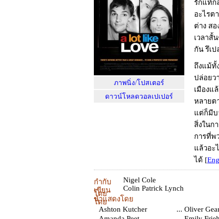
รักแท้ก
อะไรตาม
ต่าง สอ
เวลาสั้น
กัน รึเป
ถึงแม้ทั
ปล่อยวา
ภาพนิ่ง/โปสเตอร์
เมืองแล
ดาวน์โหลดวอลเปเปอร์
หลายตา 
แต่ก็มีบ
สิ่งในกา
การที่พ
แล้วอะไ
ได้
[
Eng
Nigel Cole
กำกับ
Colin Patrick Lynch
เขียน
โดย
นำแสดงโดย
โดย
Ashton Kutcher
... Oliver Gea
Amanda Peet
... Emily Frie