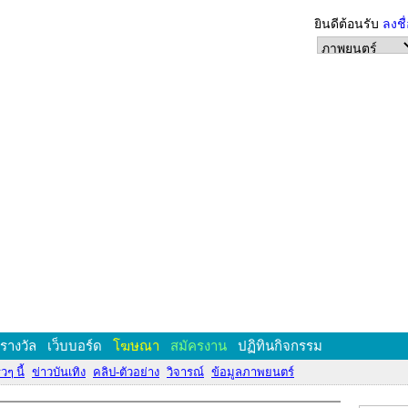
ยินดีต้อนรับ
ลงชื
งรางวัล
เว็บบอร์ด
โฆษณา
สมัครงาน
ปฏิทินกิจกรรม
วๆ นี้
ข่าวบันเทิง
คลิป-ตัวอย่าง
วิจารณ์
ข้อมูลภาพยนตร์