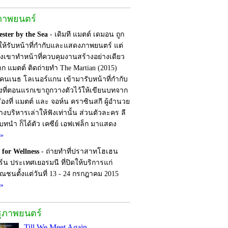
ภาพยนตร์
ster by the Sea
- เดิมที แมตต์ เดมอน ถูก
ให้รับหน้าที่กำกับและแสดงภาพยนตร์ แต่
งเขาทำหน้าที่ควบคุมงานสร้างอย่างเดียว
จาก แมตต์ ติดถ่ายทำ The Martian (2015)
เคนเนธ โลเนอร์แกน เข้ามารับหน้าที่กำกับ
้งที่ตอนแรกเขาถูกวางตัวไว้ให้เขียนบทจาก
ื่องที่ แมตต์ และ จอห์น คราซินสกี ผู้อำนวย
างบริหารเล่าให้ฟังเท่านั้น ส่วนตัวละคร ลี
็นบทนำ ก็ได้ตัว เคซีย์ เอฟเฟล็ก มาแสดง
อ»
 for Wellness
- ถ่ายทำที่ปราสาทโฮเฮน
ร์น ประเทศเยอรมนี ที่ปิดให้บริการแก่
ชนตั้งแต่วันที่ 13 - 24 กรกฎาคม 2015
อ»
รุภาพยนตร์
Till We Meet Again