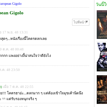
European Gigolo
วันนี้
pean Gigolo
ไปที่หน้า
ื่อ 17 พ.ย. 48 13:31
ุดๆ...หนังเรื่องนี้โคตรตลกเลย
 10 ต.ค. 48 00:48
กก แพงอย่างงี้น่าสนใจว่าดียังไง
 ต.ค. 48 23:50
ก)
เมื่อ 7 ต.ค. 48 22:55
ย!!! โคตรฮาอ่ะ...ตลกมาก ๆ แต่ต้องเข้าใจมุขเค้านิดนึง
่ะ ^^ แต่รับรองหนุกจริง ๆ