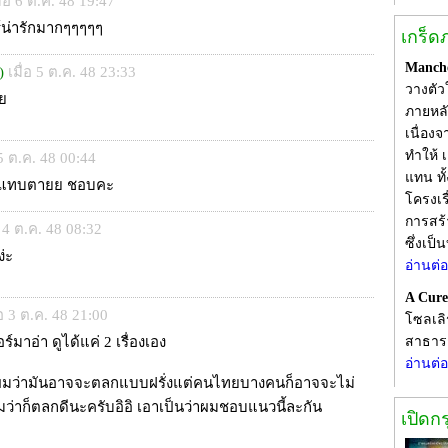
ื่อ 6 ต.ค. 48 19:47
์น่ารักมากๆๆๆๆๆ
เกร็ด
Manche
)
เมื่อ 5 ต.ค. 48 23:33
วางตัว
ย
ภายหลั
เนื่อง
ทำให้ 
 5 ต.ค. 48 00:44
แทน ทั
กันแทบตายย ชอบคะ
โครงเร
การสร้
อ 4 ต.ค. 48 08:32
ซึ่งเป
่ะ
อ่านต่
A Cure
่อ 3 ต.ค. 48 21:00
โซลเลิ
อร์มาอ่า ดูได้แค่ 2 เรื่องเอง
สาธารณ
อ่านต่
 ผมว่ามันอาจจะตลกแบบฝรั่งแต่คนไทยบางคนก็อาจจะไม่
ผมว่าก็ตลกดีนะครับอิอิ เอาเป็นว่าผมชอบแนวนี้ละกัน
เปิดก