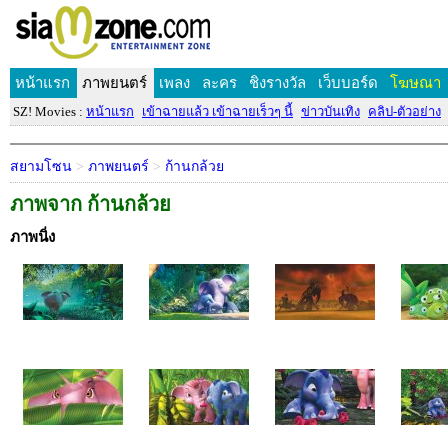
หน้าแรก
ภาพยนตร์
เพลง
ละคร
ชิงรางวัล
เว็บบอร์ด
โฆษณา
SZ! Movies :
หน้าแรก
เข้าฉายแล้ว เข้าฉายเร็วๆ นี้
ข่าวบันเทิง
คลิป-ตัวอย่าง
สยามโซน
>
ภาพยนตร์
>
ก้านกล้วย
ภาพจาก ก้านกล้วย
ภาพนิ่ง