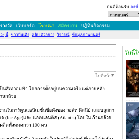
ยินดีต้อนรับ
ลงชื
งรางวัล
เว็บบอร์ด
โฆษณา
สมัครงาน
ปฏิทินกิจกรรม
วๆ นี้
ข่าวบันเทิง
คลิป-ตัวอย่าง
วิจารณ์
ข้อมูลภาพยนตร์
วันนี้
ไปที่หน้า
นสีเทาอมฟ้า โดยการตั้งอยู่บนความจริง แต่ภายหลัง
ก้านกล้วย
านในการ์ตูนแอนิเมชั่นชื่อดังของ วอล์ท ดิสนีย์ และบลูสกา
เอจ (Ice Age)และ แอตแลนติส (Atlantis) โดยใน ก้านกล้วย
ลิตทั้งหมดกว่า 100 คน