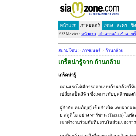
หน้าแรก
ภาพยนตร์
เพลง
ละคร
ชิ
SZ! Movies :
หน้าแรก
เข้าฉายแล้ว เข้าฉายเร็
สยามโซน
>
ภาพยนตร์
>
ก้านกล้วย
เกร็ดน่ารู้จาก ก้านกล้วย
เกร็ดน่ารู้
ตอนแรกได้มีการออกแบบก้านกล้วยให้เป็
เปลี่ยนเป็นสีฟ้า ซึ่งเหมาะกับบุคลิกของ
ผู้กำกับ คมภิญญ์ เข็มกำเนิด เคยฝากผลง
ย สตูดิโอ อย่าง ทาร์ซาน (Tarzan) ไอซ์
เขาทำงานร่วมกับทีมงานในส่วนของการผ