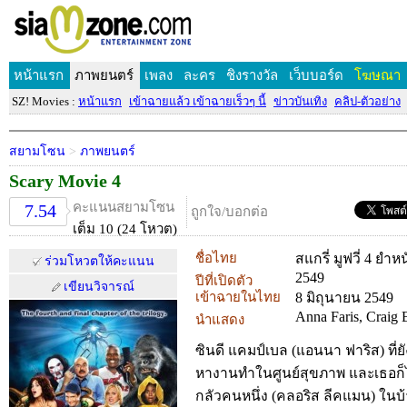
หน้าแรก
ภาพยนตร์
เพลง
ละคร
ชิงรางวัล
เว็บบอร์ด
โฆษณา
SZ! Movies :
หน้าแรก
เข้าฉายแล้ว เข้าฉายเร็วๆ นี้
ข่าวบันเทิง
คลิป-ตัวอย่าง
สยามโซน
>
ภาพยนตร์
Scary Movie 4
คะแนนสยามโซน
7.54
ถูกใจ/บอกต่อ
เต็ม 10 (24 โหวต)
ชื่อไทย
สแกรี่ มูฟวี่ 4 ยำห
ร่วมโหวตให้คะแนน
2549
ปีที่เปิดตัว
เขียนวิจารณ์
เข้าฉายในไทย
8 มิถุนายน 2549
Anna Faris, Craig 
นำแสดง
ซินดี แคมป์เบล (แอนนา ฟาริส) ที่ยั
หางานทำในศูนย์สุขภาพ และเธอก็ไ
กลัวคนหนึ่ง (คลอริส ลีคแมน) ในบ้าน