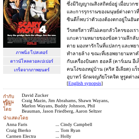
ซึ่งมีวิญญาณสิงสถิตย์อยู่ เมื่อบวก
และการรุกรานของมนุษย์ต่างดาวท
ซินดีก็พบว่าตัวเองต้องตกอยู่ในอัน
วีรสตรีสาวที่ไม่เคยกลัวใครของเร
แกะความหมายของข้อความลึกลับท
ตาย มองหารักในที่แปลกๆ และพย
ภาพนิ่ง/โปสเตอร์
ทำลายล้าง ขณะที่เธอพยายามหาคำ
กับเครื่องบินตก ฮอลลี (คาร์เมน 
ดาวน์โหลดวอลเปเปอร์
คนโง่ของหมู่บ้าน (คริส อีเลียต) แร็
เกร็ดจากภาพยนตร์
อุบาทว์ นักผจญภัยโรคจิต หูรูดต่า
[
English synopsis
]
David Zucker
กำกับ
Craig Mazin
,
Jim Abrahams
,
Shawn Wayans
,
เขียน
โดย
Marlon Wayans
,
Buddy Johnson
,
Phil
โดย
Beauman
,
Jason Friedberg
,
Aaron Seltzer
นำแสดงโดย
Anna Faris
... Cindy Campbell
Craig Bierko
... Tom Ryan
Carmen Electra
... Holly