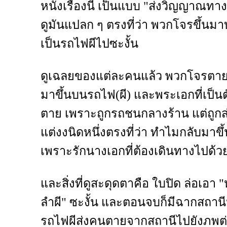
หนังเรื่องนี้ เป็นแบบ "ส่งวิญญาณทา
ดูมันแปลก ๆ ตรงที่ว่า พวกโจรขึ้นม
เป็นรถไฟผีไปซะงั้น
ดูเฉลยของแต่ละคนแล้ว พวกโจรตายไป
มาขึ้นบนรถไฟ(ผี) และพระเอกที่เป็นต
ตาย เพราะถูกรถชนกลางร้าน แต่ถูกส
แต่งงนิดหนึ่งตรงที่ว่า ทำไมกลับมาขึ้
เพราะรักนางเอกที่ต้องเดินทางไปด้วยกั
และสิ่งที่ดูสะดุดตาคือ ใบปิด ล่อเอา 
ลำผี" ซะงั้น และตอนจบก็มีฉากสถาน
รถไฟผีส่งคนตายจากสถานีไปยังภพต่