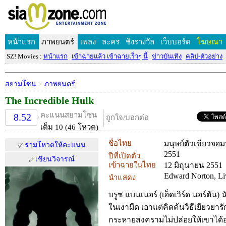
หน้าแรก
ภาพยนตร์
เพลง
ละคร
ชิงรางวัล
เว็บบอร์ด
โฆษณา
SZ! Movies :
หน้าแรก
เข้าฉายแล้ว เข้าฉายเร็วๆ นี้
ข่าวบันเทิง
คลิป-ตัวอย่าง
สยามโซน
>
ภาพยนตร์
The Incredible Hulk
คะแนนสยามโซน
8.52
ถูกใจ/บอกต่อ
เต็ม 10 (46 โหวต)
ชื่อไทย
มนุษย์ตัวเขียวจอม
ร่วมโหวตให้คะแนน
2551
ปีที่เปิดตัว
เขียนวิจารณ์
เข้าฉายในไทย
12 มิถุนายน 2551
Edward Norton, Li
นำแสดง
บรูซ แบนเนอร์ (เอ็ดเวิร์ด นอร์ตัน) น
ในเงามืด เอาแต่คิดค้นวิธีเยียวย
กระหายสงครามไม่ปล่อยให้เขาได้อยู่