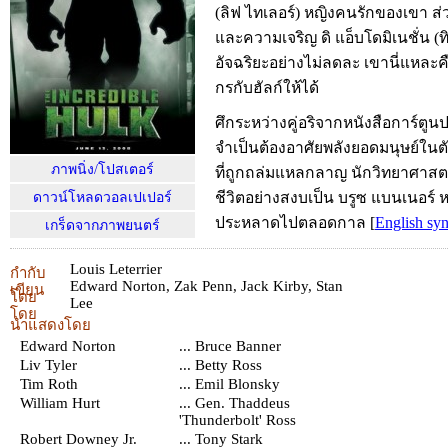
(ลิฟ ไทเลอร์) หญิงคนรักของเขา ส่
และความเจริญ ดิ แอ็บโดมิเนชั่น (ท
อัจฉริยะอย่างไม่ลดละ เขานี่แหละค
กรกับฮัลก์ให้ได้
ศึกระหว่างคู่อริจากหนังสือการ์ตูนป
จำเป็นต้องอาศัยพลังยอดมนุษย์ในต
ภาพนิ่ง/โปสเตอร์
ที่ถูกถล่มแหลกลาญ นักวิทยาศาสตร
ชีวิตอย่างสงบเป็น บรูซ แบนเนอร์ หร
ดาวน์โหลดวอลเปเปอร์
ประหลาดไปตลอดกาล
[
English syn
เกร็ดจากภาพยนตร์
Louis Leterrier
กำกับ
Edward Norton
,
Zak Penn
,
Jack Kirby
,
Stan
เขียน
โดย
Lee
โดย
นำแสดงโดย
Edward Norton
... Bruce Banner
Liv Tyler
... Betty Ross
Tim Roth
... Emil Blonsky
William Hurt
... Gen. Thaddeus
'Thunderbolt' Ross
Robert Downey Jr.
... Tony Stark