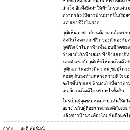
ช่วยหาหมอผีจากนานาประเทศมาช่วย
สำเร็จ อีกทั้งยิ่งทำให้ฟ้าโกรธแค้
หวาดกลัวให้ชาวบ้านมากขึ้นเรื่อ
แทบเอาชีวิตไม่รอด
วุฒิเห็นว่าชาวบ้านต้องมาเดือดร้อ
ตัดสินใจจะแลกชีวิตของตัวเองกั
วุฒิจึงเข้าไปหาฟ้าเพื่อมอบชีวิตขอ
ว่าเขายังรักฟ้าเสมอ ฟ้าจึงแสดงอิท
รอบตัวเธอกับวุฒิเพื่อให้มอดไหม้ไ
วุฒิกอดกันอย่างมีความสุขอยู่ในว
ค่อยๆ ดับลงท่ามกลางความดีใจของ
อะไรขึ้นกับเธอ ฟ้ามองไปที่ชาวบ้
เธออีก แต่ไม่มีใครทำอะไรทั้งสิ้น
ใครเป็นผู้จุดชนวนความแค้นให้เกิดข
อย่างไรกับผู้ที่อยากจะลองดีกับเธอ 
แล้วชาวบ้านจะต้องโกยกันอีกแค่ไ
กำกับ
นะติ พันธุ์มณี