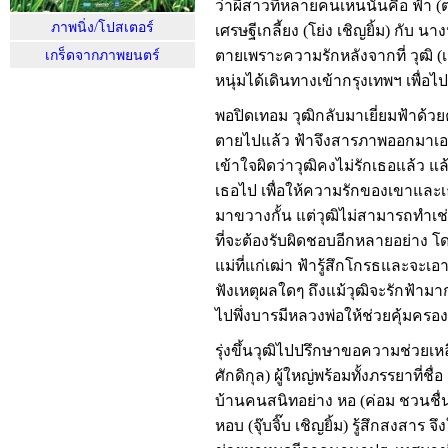
ว่าผีสาวที่หลายคนเห็นนั้นคือ ฟ้า
ภาพนิ่ง/โปสเตอร์
เศรษฐีเกลี้ยง (โย่ง เชิญยิ้ม) กับ นา
ตายเพราะความรักหลังจากที่ วุฒิ (
เกร็ดจากภาพยนตร์
หนุ่มได้เดินทางเข้ากรุงเทพฯ เพื่อ
พอปิดเทอม วุฒิกลับมาเยี่ยมฟ้าด้วย
ตายไปแล้ว ฟ้าจึงสารภาพออกมาเอ
เข้าใจผิดว่าวุฒิคงไม่รักเธอแล้ว 
เธอไป เพื่อให้ความรักของเขาและเธ
มาขวางกั้น แต่วุฒิไม่สามารถทำเช่น
ที่จะต้องรับผิดชอบอีกหลายอย่าง
แม่ที่แก่เฒ่า ฟ้ารู้สึกโกรธและจะเอา
ฟังเหตุผลใดๆ ถึงแม้วุฒิจะรักฟ้ามาก
ไปพึ่งบารมีหลวงพ่อให้ช่วยคุ้มครอง
รุ่งขึ้นวุฒิไปปรึกษาขอความช่วยเห
ศักดิกุล) ผู้ใหญ่พร้อมทั้งภรรยาที่ชื่
บ้านคนสนิทอย่าง หอ (ค่อม ชวนชื่น)
หอบ (จุ๊บจิ๊บ เชิญยิ้ม) รู้สึกสงสาร จ