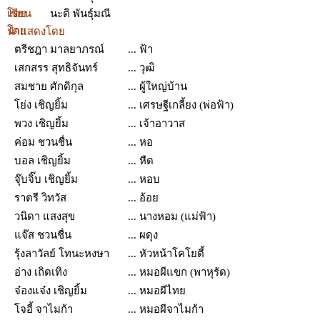
โดย
เขียน
นะติ พันธุ์มณี
โดย
นำแสดงโดย
ตรีชฎา มาลยาภรณ์
... ฟ้า
เสกสรร สุทธิจันทร์
... วุฒิ
สมชาย ศักดิกุล
... ผู้ใหญ่บ้าน
โย่ง เชิญยิ้ม
... เศรษฐีเกลี้ยง (พ่อฟ้า)
พวง เชิญยิ้ม
... เจ้าอาวาส
ค่อม ชวนชื่น
... หอ
บอล เชิญยิ้ม
... หืด
จุ๊บจิ๊บ เชิญยิ้ม
... หอบ
ราตรี วิทวัส
... อ้อย
วนิดา แสงสุข
... นางหอม (แม่ฟ้า)
แจ๊ส ชวนชื่น
... ผดุง
รุ้งลาวัลย์ โทนะหงษา
... หัวหน้าโคโยตี้
อ่าง เถิดเทิง
... หมอผีแขก (พาหุรัด)
จ๋องแจ๋ง เชิญยิ้ม
... หมอผีไทย
โจอี้ จาไมก้า
... หมอผีจาไมก้า