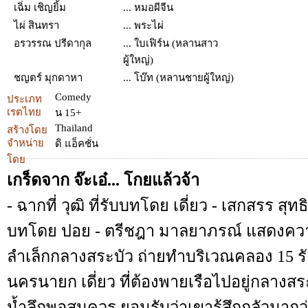
เฉิ่ม เชิญยิ้ม
... หมอผีจีน
ไผ่ สินทรา
... พระไผ่
อรวรรณ ปรีดากุล
... ใบเฟิร์น (หลานสาว
ผู้ใหญ่)
ชญตร์ มุกดาหา
... โบ๊ท (หลานชายผู้ใหญ่)
Comedy
ประเภท
เรตไทย
น 15+
Thailand
สร้างโดย
จำหน่าย
ดิ แอ็คชั่น
โดย
เกร็ดจาก จ๊ะเอ๋... โกยแล้วจ้า
- ฉากที่ วุฒิ ที่รับบทโดย เดี่ยว - เสกสรร สุทธิจ
บทโดย ปอย - ตรีชฎา มาลยาภรณ์ แสดงความ
ลำเล็กกลางสระบัว ถ่ายทำบริเวณคลอง 15 รัง
นครนายก เดี่ยว ที่ต้องพายเรือไปอยู่กลางสร
น้ำลึกพอสมควร ยอมรับว่าเขารู้สึกกลัวมากว