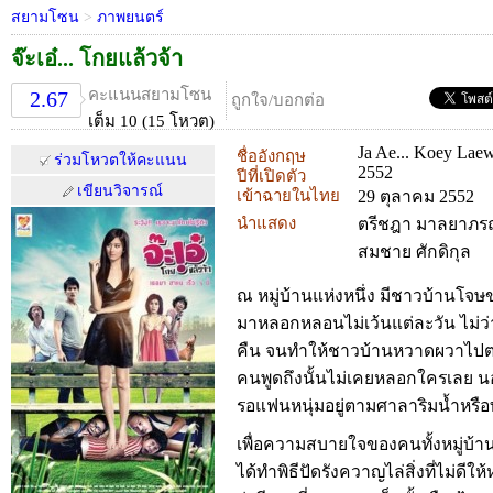
สยามโซน
>
ภาพยนตร์
จ๊ะเอ๋... โกยแล้วจ้า
คะแนนสยามโซน
2.67
ถูกใจ/บอกต่อ
เต็ม 10 (15 โหวต)
Ja Ae... Koey Laew
ชื่ออังกฤษ
ร่วมโหวตให้คะแนน
2552
ปีที่เปิดตัว
เขียนวิจารณ์
เข้าฉายในไทย
29 ตุลาคม 2552
นำแสดง
ตรีชฎา มาลยาภรณ์
สมชาย ศักดิกุล
ณ หมู่บ้านแห่งหนึ่ง มีชาวบ้านโจษ
มาหลอกหลอนไม่เว้นแต่ละวัน ไม่ว
คืน จนทำให้ชาวบ้านหวาดผวาไปตามๆ
คนพูดถึงนั้นไม่เคยหลอกใครเลย น
รอแฟนหนุ่มอยู่ตามศาลาริมน้ำหรือ
เพื่อความสบายใจของคนทั้งหมู่บ้าน 
ได้ทำพิธีปัดรังควาญไล่สิ่งที่ไม่ดีให