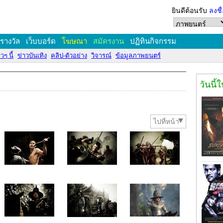
ยินดีต้อนรับ
ลงชื
งรางวัล
เว็บบอร์ด
โฆษณา
สมัครงาน
ปฏิทินกิจกรรม
วๆ นี้
ข่าวบันเทิง
คลิป-ตัวอย่าง
วิจารณ์
ข้อมูลภาพยนตร์
วันนี้
ไปที่หน้า