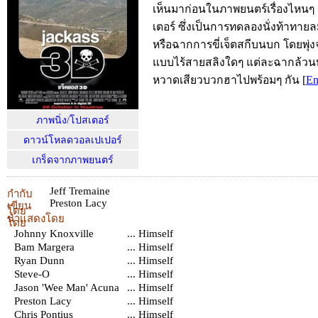
เห็นมาก่อนในภาพยนตร์เรื่องไหนๆ
เตอร์ ซึ่งเป็นการทดลองนั่งท้าทายลม
หรือฉากการขี่เจ็ตสกีบนบก โดยพุ่ง
แบบไร้สายสลิงใดๆ แต่ละฉากล้วนท
หวาดเสียวบวกฮาไปพร้อมๆ กัน
[
En
ภาพนิ่ง/โปสเตอร์
ดาวน์โหลดวอลเปเปอร์
เกร็ดจากภาพยนตร์
Jeff Tremaine
กำกับ
Preston Lacy
เขียน
โดย
นำแสดงโดย
โดย
Johnny Knoxville
... Himself
Bam Margera
... Himself
Ryan Dunn
... Himself
Steve-O
... Himself
Jason 'Wee Man' Acuna
... Himself
Preston Lacy
... Himself
Chris Pontius
... Himself