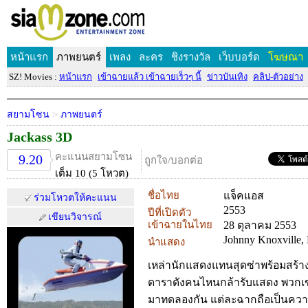
หน้าแรก
ภาพยนตร์
เพลง
ละคร
ชิงรางวัล
เว็บบอร์ด
โฆษณา
SZ! Movies :
หน้าแรก
เข้าฉายแล้ว เข้าฉายเร็วๆ นี้
ข่าวบันเทิง
คลิป-ตัวอย่าง
สยามโซน
>
ภาพยนตร์
Jackass 3D
คะแนนสยามโซน
9.20
ถูกใจ/บอกต่อ
เต็ม 10 (5 โหวต)
ชื่อไทย
แจ็คแอส
ร่วมโหวตให้คะแนน
2553
ปีที่เปิดตัว
เขียนวิจารณ์
เข้าฉายในไทย
28 ตุลาคม 2553
Johnny Knoxville,
นำแสดง
เหล่านักแสดงแทนสุดซ่าพร้อมสร้างว
ดาราดังคนไหนกล้ารับแสดง พวกเข
มาทดลองกัน แต่ละฉากถือเป็นความ