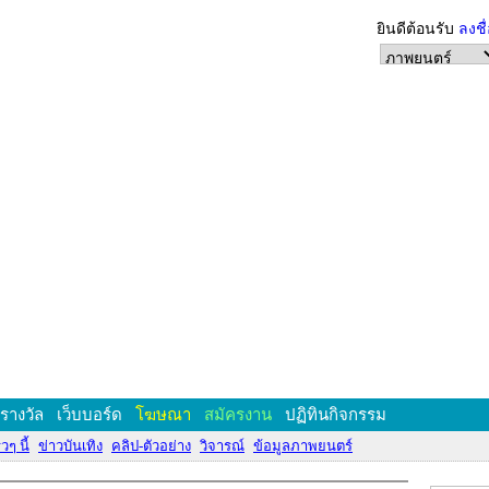
ยินดีต้อนรับ
ลงชื
งรางวัล
เว็บบอร์ด
โฆษณา
สมัครงาน
ปฏิทินกิจกรรม
วๆ นี้
ข่าวบันเทิง
คลิป-ตัวอย่าง
วิจารณ์
ข้อมูลภาพยนตร์