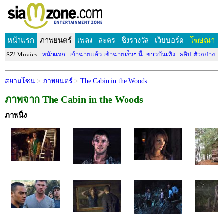
หน้าแรก
ภาพยนตร์
เพลง
ละคร
ชิงรางวัล
เว็บบอร์ด
โฆษณา
SZ! Movies :
หน้าแรก
เข้าฉายแล้ว เข้าฉายเร็วๆ นี้
ข่าวบันเทิง
คลิป-ตัวอย่าง
สยามโซน
>
ภาพยนตร์
>
The Cabin in the Woods
ภาพจาก The Cabin in the Woods
ภาพนิ่ง