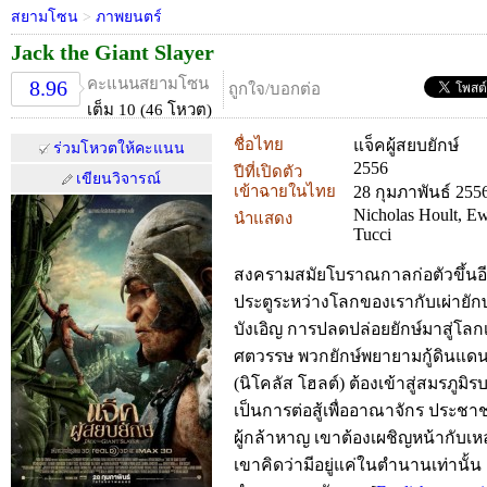
สยามโซน
>
ภาพยนตร์
Jack the Giant Slayer
คะแนนสยามโซน
8.96
ถูกใจ/บอกต่อ
เต็ม 10 (46 โหวต)
ชื่อไทย
แจ็คผู้สยบยักษ์
ร่วมโหวตให้คะแนน
2556
ปีที่เปิดตัว
เขียนวิจารณ์
เข้าฉายในไทย
28 กุมภาพันธ์ 255
Nicholas Hoult, E
นำแสดง
Tucci
สงครามสมัยโบราณกาลก่อตัวขึ้นอีกค
ประตูระหว่างโลกของเรากับเผ่ายักษ
บังเอิญ การปลดปล่อยยักษ์มาสู่โล
ศตวรรษ พวกยักษ์พยายามกู้ดินแดนที
(นิโคลัส โฮลต์) ต้องเข้าสู่สมรภูมิ
เป็นการต่อสู้เพื่ออาณาจักร ประช
ผู้กล้าหาญ เขาต้องเผชิญหน้ากับเหล
เขาคิดว่ามีอยู่แค่ในตำนานเท่านั้น