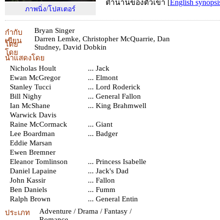
ตำนานของตัวเขา
[
English synopsi
ภาพนิ่ง/โปสเตอร์
Bryan Singer
กำกับ
Darren Lemke
,
Christopher McQuarrie
,
Dan
เขียน
โดย
Studney
,
David Dobkin
โดย
นำแสดงโดย
Nicholas Hoult
... Jack
Ewan McGregor
... Elmont
Stanley Tucci
... Lord Roderick
Bill Nighy
... General Fallon
Ian McShane
... King Brahmwell
Warwick Davis
Raine McCormack
... Giant
Lee Boardman
... Badger
Eddie Marsan
Ewen Bremner
Eleanor Tomlinson
... Princess Isabelle
Daniel Lapaine
... Jack's Dad
John Kassir
... Fallon
Ben Daniels
... Fumm
Ralph Brown
... General Entin
Adventure / Drama / Fantasy /
ประเภท
Romance