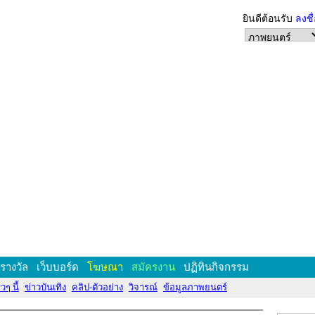
ยินดีต้อนรับ
ลงชื
งรางวัล
เว็บบอร์ด
โฆษณา
สมัครงาน
ปฏิทินกิจกรรม
วๆ นี้
ข่าวบันเทิง
คลิป-ตัวอย่าง
วิจารณ์
ข้อมูลภาพยนตร์