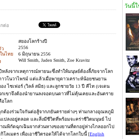
วันนี้
อกต่อ
สยองโลกร้างปี
2556
ตัว
ยในไทย
6 มิถุนายน 2556
Will Smith, Jaden Smith, Zoe Kravitz
ง
นปีหลังจากเหตุการณ์หายนะซึ่งทำให้มนุษย์ต้องลี้ภัยจากโลก
ี่ดาวโนวาไพรม์ แต่แล้วเมื่อพายุดาวเคราะห์น้อยชนยาน
ง ไซเฟอร์ (วิลล์ สมิธ) และลูกชายวัย 13 ปี คีไท (เจเดน
พวกเขาจึงต้องนำยานลงจอดบนดาวที่ไม่คุ้นเคยและอันตราย
ก็คือโลก
ูกต้องร่วมใจกันต่อสู้จากภยันตรายต่างๆ ท่ามกลางอุณหภูมิ
ยนแปลงอยู่ตลอด และสิ่งมีชีวิตที่พร้อมจะคร่าชีวิตมนุษย์ ไป
าณพิกัดฉุกเฉินจากส่วนหางของยานที่ตกอยู่ห่างไกลออกไป
อยกิโลเมตร เพื่อเอาชีวิตรอดให้ได้จากโลกใบนี้
[
English