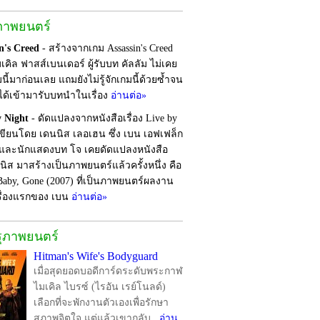
ภาพยนตร์
n's Creed
- สร้างจากเกม Assassin's Creed
เคิล ฟาสส์เบนเดอร์ ผู้รับบท คัลลัม ไม่เคย
นี้มาก่อนเลย แถมยังไม่รู้จักเกมนี้ด้วยซ้ำจน
งได้เข้ามารับบทนำในเรื่อง
อ่านต่อ»
y Night
- ดัดแปลงจากหนังสือเรื่อง Live by
เขียนโดย เดนนิส เลอเฮน ซึ่ง เบน เอฟเฟล็ก
ับและนักแสดงบท โจ เคยดัดแปลงหนังสือ
นิส มาสร้างเป็นภาพยนตร์แล้วครั้งหนึ่ง คือ
Baby, Gone (2007) ที่เป็นภาพยนตร์ผลงาน
รื่องแรกของ เบน
อ่านต่อ»
รุภาพยนตร์
Hitman's Wife's Bodyguard
เมื่อสุดยอดบอดีการ์ดระดับพระกาฬ
ไมเคิล ไบรซ์ (ไรอัน เรย์โนลด์)
เลือกที่จะพักงานตัวเองเพื่อรักษา
สภาพจิตใจ แต่แล้วเขากลับ...
อ่าน