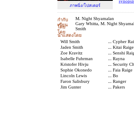
synopsi
ภาพนิ่ง/โปสเตอร์
M. Night Shyamalan
กำกับ
Gary Whitta
,
M. Night Shyama
เขียน
โดย
Smith
โดย
นำแสดงโดย
Will Smith
... Cypher Ra
Jaden Smith
... Kitai Raige
Zoe Kravitz
... Senshi Rai
Isabelle Fuhrman
... Rayna
Kristofer Hivju
... Security C
Sophie Okonedo
... Faia Raige
Lincoln Lewis
... Bo
Faron Salisbury
... Ranger
Jim Gunter
... Pakers