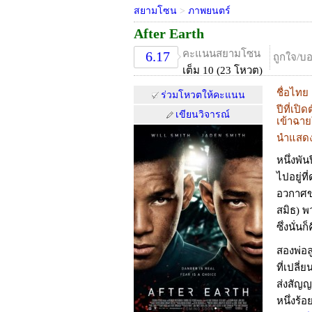
สยามโซน
>
ภาพยนตร์
After Earth
คะแนนสยามโซน
6.17
ถูกใจ/บ
เต็ม 10 (23 โหวต)
ชื่อไทย
ร่วมโหวตให้คะแนน
ปีที่เปิด
เขียนวิจารณ์
เข้าฉา
นำแสด
หนึ่งพั
ไปอยู่ท
อวกาศขอ
สมิธ) 
ซึ่งนั่น
สองพ่อล
ที่เปลี่
ส่งสัญญ
หนึ่งร้