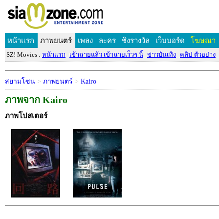
หน้าแรก
ภาพยนตร์
เพลง
ละคร
ชิงรางวัล
เว็บบอร์ด
โฆษณา
SZ! Movies :
หน้าแรก
เข้าฉายแล้ว เข้าฉายเร็วๆ นี้
ข่าวบันเทิง
คลิป-ตัวอย่าง
สยามโซน
>
ภาพยนตร์
>
Kairo
ภาพจาก Kairo
ภาพโปสเตอร์